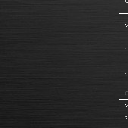
G
V
1
2
E
V
2