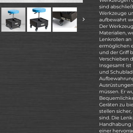
Werkzeugen u
sind abschließ
Werkzeuge un
aufbewahrt w
Der Werkzeug
Materialien, w
Lenkrollen a
ermöglichen e
und der Griff
Verschieben 
Insgesamt ist
und Schublade
Aufbewahrungs
Ausrüstungen 
müssen. Er wu
Bequemlichkei
Geräten zu bi
stellen siche
sind. Die Len
Handhabung i
einer hervorr