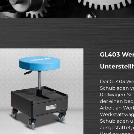
GL403 We
Unterstel
Der GL403 We
Schubladen ve
Rollwagen-Sit
der einen be
Arbeit an Wer
Werkstattwag
Schubladen u
ausgestattet, 