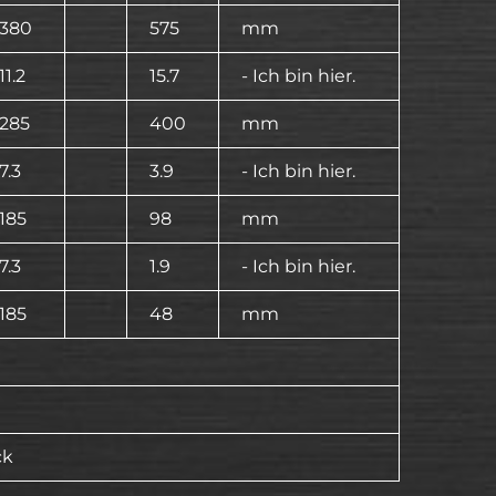
380
575
mm
11.2
15.7
- Ich bin hier.
285
400
mm
7.3
3.9
- Ich bin hier.
185
98
mm
7.3
1.9
- Ich bin hier.
185
48
mm
ck