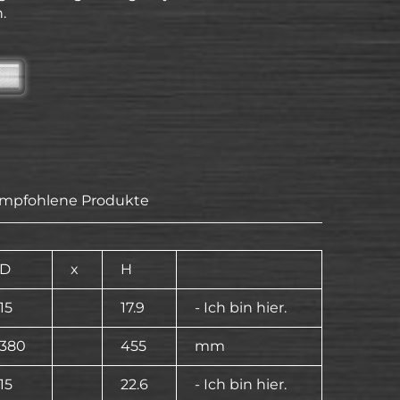
.
mpfohlene Produkte
D
x
H
15
17.9
- Ich bin hier.
380
455
mm
15
22.6
- Ich bin hier.