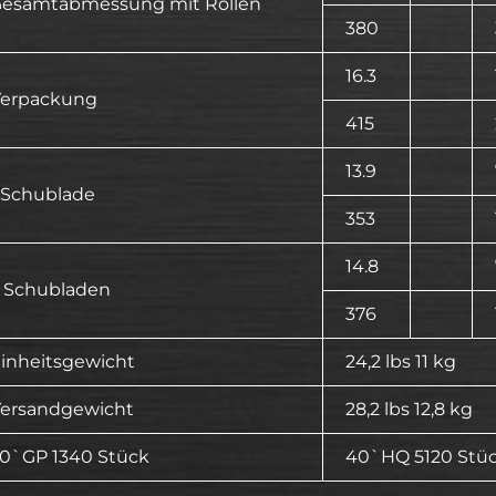
esamtabmessung mit Rollen
380
16.3
erpackung
415
13.9
 Schublade
353
14.8
 Schubladen
376
inheitsgewicht
24,2 lbs 11 kg
ersandgewicht
28,2 lbs 12,8 kg
0`GP 1340 Stück
40`HQ 5120 Stü