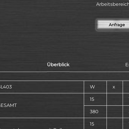
Arbeitsbereich
Anfrage
Überblick
E
GL403
W
x
15
GESAMT
380
15