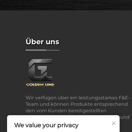
Über uns
Wir verfügen über ein leistungsstarkes F&E-
Team und können Produkte entsprechend
den vom Kunden bereitgestellten
Zeichnungen oder Mustern entwickeln und
produzieren.
We value your privacy