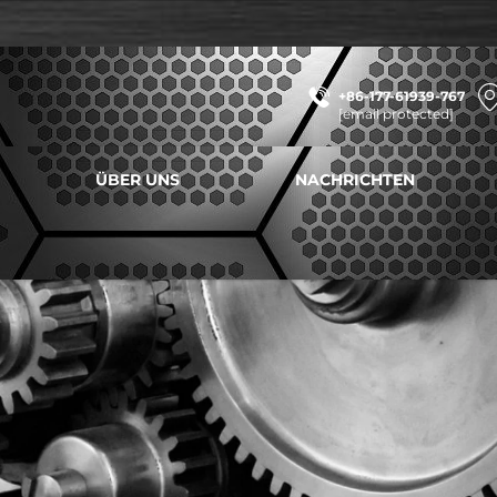
+86-177-61939-767
[email protected]
ÜBER UNS
NACHRICHTEN