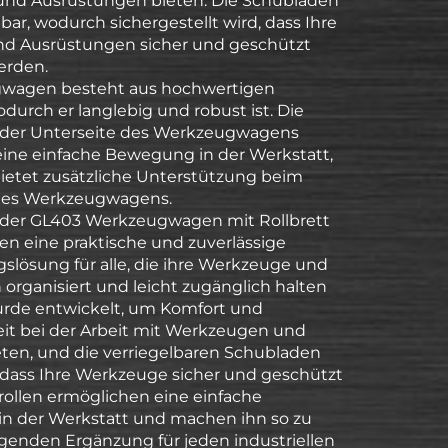
nd Ausrüstungen bieten. Die Schubladen
bar, wodurch sichergestellt wird, dass Ihre
d Ausrüstungen sicher und geschützt
erden.
wagen besteht aus hochwertigen
odurch er langlebig und robust ist. Die
n der Unterseite des Werkzeugwagens
ine einfache Bewegung in der Werkstatt,
 bietet zusätzliche Unterstützung beim
des Werkzeugwagens.
 der GL403 Werkzeugwagen mit Rollbrett
n eine praktische und zuverlässige
lösung für alle, die ihre Werkzeuge und
organisiert und leicht zugänglich halten
rde entwickelt, um Komfort und
t bei der Arbeit mit Werkzeugen und
eten, und die verriegelbaren Schubladen
r, dass Ihre Werkzeuge sicher und geschützt
krollen ermöglichen eine einfache
n der Werkstatt und machen ihn so zu
agenden Ergänzung für jeden industriellen