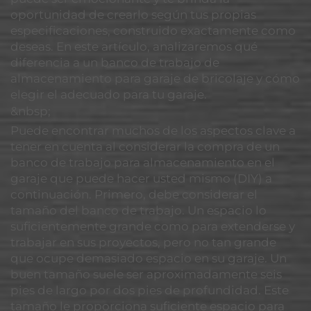
oportunidad de crearlo según tus propias
especificaciones, construido exactamente como
deseas. En este artículo, analizaremos qué
diferencia a un banco de trabajo de
almacenamiento para garaje de bricolaje y cómo
elegir el adecuado para tu garaje.
&nbsp;
Puede encontrar muchos de los aspectos clave a
tener en cuenta al considerar la compra de un
banco de trabajo para almacenamiento en el
garaje que puede hacer usted mismo (DIY) a
continuación. Primero, debe considerar el
tamaño del banco de trabajo. Un espacio lo
suficientemente grande como para extenderse y
trabajar en sus proyectos, pero no tan grande
que ocupe demasiado espacio en su garaje. Un
buen tamaño suele ser aproximadamente seis
pies de largo por dos pies de profundidad. Este
tamaño le proporciona suficiente espacio para