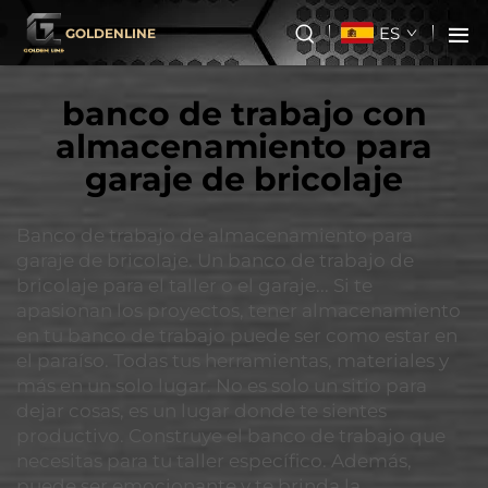
ES
GOLDENLINE
banco de trabajo con
almacenamiento para
garaje de bricolaje
Banco de trabajo de almacenamiento para
garaje de bricolaje. Un banco de trabajo de
bricolaje para el taller o el garaje... Si te
apasionan los proyectos, tener almacenamiento
en tu banco de trabajo puede ser como estar en
el paraíso. Todas tus herramientas, materiales y
más en un solo lugar. No es solo un sitio para
dejar cosas, es un lugar donde te sientes
productivo. Construye el banco de trabajo que
necesitas para tu taller específico. Además,
puede ser emocionante y te brinda la