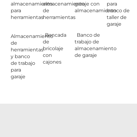
almacenamiento
almacenamiento
garaje con
para
para
de
almacenamiento
banco de
herramientas
herramientas
taller de
garaje
Bancada
Banco de
Almacenamiento
de
trabajo de
de
bricolaje
almacenamiento
herramientas
con
de garaje
y banco
cajones
de trabajo
para
garaje