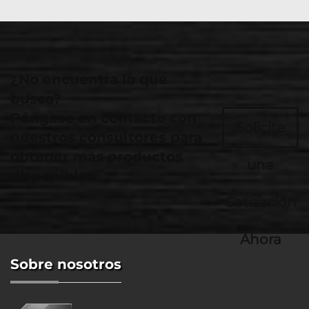
¿No encuentra lo que
busca?
Póngase en contacto con
Solicite
nuestros consultores para
obtener más productos
una
disponibles.
Cotización
Ahora
Sobre nosotros