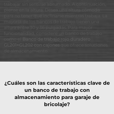
trabajar sin sentirse abrumado. A continuación,
piense en la altura. Desea una altura cómoda
para no tener que inclinarse mientras trabaja. La
mayoría de los bancos de trabajo tienen una
altura entre 30 y 36 pulgadas. Para mayor
funcionalidad, considere un banco de trabajo
como el
Banco de trabajo rojo duradero
GL201+GL202 con cajones
que ofrece soluciones
de almacenamiento.
¿Cuáles son las características clave de
un banco de trabajo con
almacenamiento para garaje de
bricolaje?