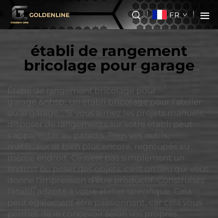
FR
GOLDENLINE
établi de rangement
bricolage pour garage
Établi de rangement bricolage pour
garage.&nbsp; Un établi bricolage pour l'atelier
ou le garage… Si vous aimez les projets manuels,
disposer de rangements sur votre établi peut
s'apparenter au paradis. Tous vos outils,
matériaux et bien plus encore, regroupés au
même endroit. Ce n'est pas simplement un
endroit où poser des objets, c'est un lieu qui vous
donne l'impression d'être productif. Construisez
l'établi adapté à votre atelier spécifique. Cela
peut également être passionnant, car cela vous
permet de le concevoir selon vos propres