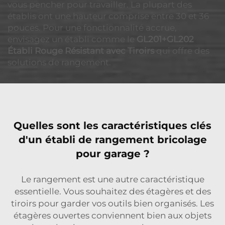
vous pencher pour travailler. La plupart des
établis ont une hauteur comprise entre 30 et 36
pouces. Pour une fonctionnalité accrue,
envisagez un établi comme le
GL201+GL202
Établi Rouge Résistant avec Tiroirs
qui offre des
solutions de rangement.
Quelles sont les caractéristiques clés
d'un établi de rangement bricolage
pour garage ?
Le rangement est une autre caractéristique
essentielle. Vous souhaitez des étagères et des
tiroirs pour garder vos outils bien organisés. Les
étagères ouvertes conviennent bien aux objets