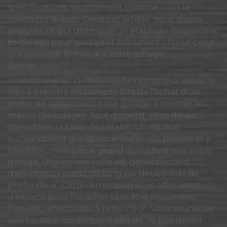
spécifications, exactement comme vous le
souhaitez.&nbsp; Dans cet article, nous allons
analyser ce qui distingue un établi de rangement
bricolage pour garage et comment choisir celui
qui convient le mieux à votre garage.
&nbsp;
Vous trouverez ci-dessous de nombreux aspects
clés à prendre en compte lors de l'achat d'un
établi de rangement pour garage à monter soi-
même (bricolage). Tout d'abord, vous devez
considérer la taille de l'établi. Un espace
suffisamment grand pour étaler vos projets et y
travailler, mais pas si grand qu'il envahisse votre
garage. Une bonne taille est généralement
d'environ six pieds de long sur deux pieds de
profondeur. Cette dimension vous offre assez
d'espace pour travailler sans être encombré.
Ensuite, réfléchissez à la hauteur. Vous souhaitez
une hauteur confortable afin de ne pas devoir