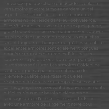
renversez quelque chose par accident, cela se
verra moins et votre armoire gardera un bel
aspect. Une deuxième raison de choisir des
armoires noires réside dans leur polyvalence.
Elles s'harmonisent avec n'importe quel garage,
grand ou petit, ancien ou moderne. Vous pouvez
les placer dans un coin ou contre un mur, elles
seront toujours esthétiques où qu'elles soient. Les
excellentes armoires sont également conçues
pour être robustes et durables. Elles peuvent
supporter le poids d'outils ou d'équipements
lourds sans se fissurer. Les armoires Goldenline
sont fabriquées à partir de matériaux de
première qualité, garantissant qu'elles
résisteront à l'épreuve du temps. C'est essentiel
car les garages sont souvent des environnements
difficiles. Vous avez besoin d'éléments de
stockage dotés d'une certaine solidité. Enfin,
avec une armoire de rangement noire pour