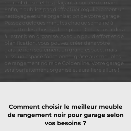
retirant du sol et les plaçant à portée de main.
Enfin, n'oubliez pas d'effectuer régulièrement un
nettoyage et une organisation de votre garage.
Passez quelques minutes chaque semaine à
remettre les choses à leur place. Cela vous aidera
à rester bien organisé. Avec un peu d'effort et de
planification, vous pouvez créer dans votre
garage non seulement un grand espace, mais
aussi un espace fonctionnel grâce aux meubles
de rangement noirs de Goldenline. Votre garage
sera parfaitement organisé et aura fière allure !
Comment choisir le meilleur meuble
de rangement noir pour garage selon
vos besoins ?