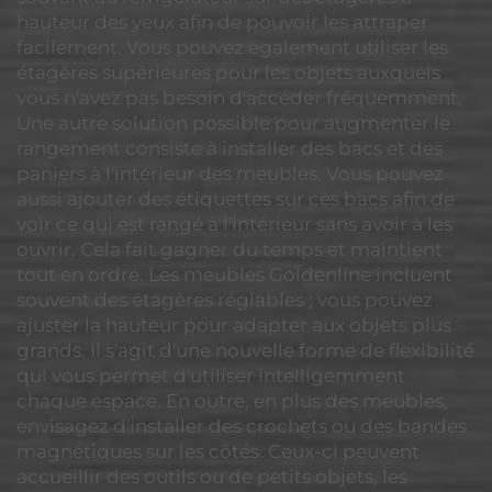
hauteur des yeux afin de pouvoir les attraper
facilement. Vous pouvez également utiliser les
étagères supérieures pour les objets auxquels
vous n'avez pas besoin d'accéder fréquemment.
Une autre solution possible pour augmenter le
rangement consiste à installer des bacs et des
paniers à l'intérieur des meubles. Vous pouvez
aussi ajouter des étiquettes sur ces bacs afin de
voir ce qui est rangé à l'intérieur sans avoir à les
ouvrir. Cela fait gagner du temps et maintient
tout en ordre. Les meubles Goldenline incluent
souvent des étagères réglables ; vous pouvez
ajuster la hauteur pour adapter aux objets plus
grands. Il s'agit d'une nouvelle forme de flexibilité
qui vous permet d'utiliser intelligemment
chaque espace. En outre, en plus des meubles,
envisagez d'installer des crochets ou des bandes
magnétiques sur les côtés. Ceux-ci peuvent
accueillir des outils ou de petits objets, les