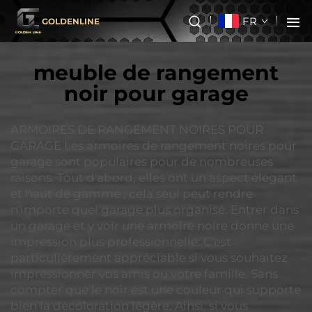
FR
GOLDENLINE
meuble de rangement
noir pour garage
ARMOIRES DE RANGEMENT NOIRES POUR
GARAGE Les armoires de rangement noires pour
garage sont populaires pour de nombreuses
raisons. Tout d'abord, elles ont un aspect élégant
et haut de gamme ; cela seul peut rendre
n'importe quel garage plus organisé. Entrer dans
un garage et y voir une armoire noire donne une
impression plus professionnelle. C'est
particulièrement appréciable si vous souhaitez
impressionner vos amis ou votre famille. Sans
compter que le noir est une couleur qui supporte
bien la décoloration légère. Ainsi, si vous