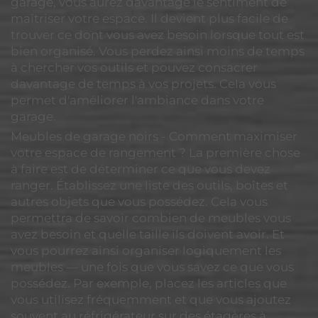
garage, vous aurez davantage le sentiment de
maîtriser votre espace. Il devient plus facile de
trouver ce dont vous avez besoin lorsque tout est
bien organisé. Vous perdez ainsi moins de temps
à chercher vos outils et pouvez consacrer
davantage de temps à vos projets. Cela vous
permet d'améliorer l'ambiance dans votre
garage.
Meubles de garage noirs - Comment maximiser
votre espace de rangement ? La première chose
à faire est de déterminer ce que vous devez
ranger. Établissez une liste des outils, boîtes et
autres objets que vous possédez. Cela vous
permettra de savoir combien de meubles vous
avez besoin et quelle taille ils doivent avoir. Et
vous pourrez ainsi organiser logiquement les
meubles — une fois que vous savez ce que vous
possédez. Par exemple, placez les articles que
vous utilisez fréquemment et que vous ajoutez
souvent au réfrigérateur sur des étagères à