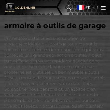
FR
GOLDENLINE
armoire à outils de garage
Un meuble d'atelier est une solution de
rangement idéale qui protège tous vos outils
contre la rouille et les dommages. Lorsque vous
possédez une grande collection d'outils, il peut
être difficile de trouver rapidement celui dont
vous avez besoin. Une façon de résoudre ce
problème est d'utiliser un bon meuble à outils.
C'est un moyen de tout garder en un seul endroit
et de retrouver facilement votre outil. Chez
Golendline, nous pensons qu'un espace bien
rangé vous aide à mieux travailler et à prendre
plus de plaisir. Des meubles à outils pour tous,
que vous soyez un professionnel ou simplement