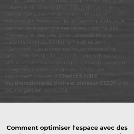
afin de savoir exactement ce qu'il contient. Une
autre solution consiste à utiliser des armoires
latérales et à ajouter des crochets ou des
tableaux perforés pour le rangement. Cela vous
permet de suspendre des objets comme des
marteaux et des clés, pour un accès et une
visibilité facilités. Certains meubles sont
également équipés de roulettes, ce qui vous
permet de les déplacer facilement selon les
besoins. Cela s'avère pratique si vous prévoyez de
réorganiser votre garage. Vous pourriez
également trouver le
Chariot à outils
multifonction avec tiroirs et plateaux GL307
utile
pour organiser vos outils.
Comment optimiser l'espace avec des