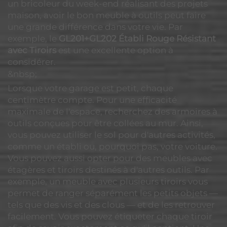
un bricoleur du week-end réalisant des projets
maison, avoir le bon meuble à outils peut faire
une grande différence dans votre vie. Par
exemple, le
GL201+GL202 Établi Rouge Résistant
avec Tiroirs
est une excellente option à
considérer.
&nbsp;
Lorsque votre garage est petit, chaque
centimètre compte. Pour une efficacité
maximale de l'espace, recherchez des armoires à
outils conçues pour être collées au mur. Ainsi,
vous pouvez utiliser le sol pour d'autres activités,
comme un établi ou, pourquoi pas, votre voiture.
Vous pouvez aussi opter pour des meubles avec
étagères et tiroirs destinés à d'autres outils. Par
exemple, un meuble avec plusieurs tiroirs vous
permet de ranger séparément les petits objets —
tels que des vis et des clous — et de les retrouver
facilement. Vous pouvez étiqueter chaque tiroir