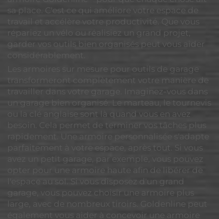
sa place. C'est ce qui améliore votre espace de
travail et accélère votre productivité. Que vous
répariez un vélo ou réalisiez un grand projet,
garder vos outils bien organisés peut vous aider
considérablement.
Les armoires sur mesure pour outils de garage
transformeront complètement votre manière de
travailler dans votre garage. Imaginez-vous dans
un garage bien organisé. Le marteau, le tournevis
ou la clé anglaise sont là quand vous en avez
besoin. Cela permet de terminer vos tâches plus
rapidement. Une armoire personnalisée s'adapte
parfaitement à votre espace, après tout. Si vous
avez un petit garage, par exemple, vous pouvez
opter pour une armoire haute afin de libérer de
l'espace au sol. Si vous disposez d'un grand
garage, vous pouvez choisir une armoire plus
large, avec de nombreux tiroirs. Goldenline peut
également vous aider à concevoir une armoire