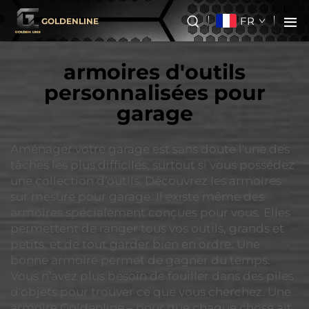
FR
GOLDENLINE
armoires d'outils
personnalisées pour
garage
Aménager votre garage est sans doute l'une des
tâches les plus difficiles, surtout si vous possédez
une collection d'outils. Découvrez les armoires
sur mesure pour garage. Il existe même des
armoires spécialement conçues pour vous. Elles
permettent de ranger tous vos outils, grands et
petits, et de tout garder bien en ordre. Une
bonne armoire permet de gagner du temps.
Vous n'avez plus besoin de fouiller dans des piles
d'objets pour trouver ce que vous cherchez. Une
armoire Goldenline – pour que chaque chose ait