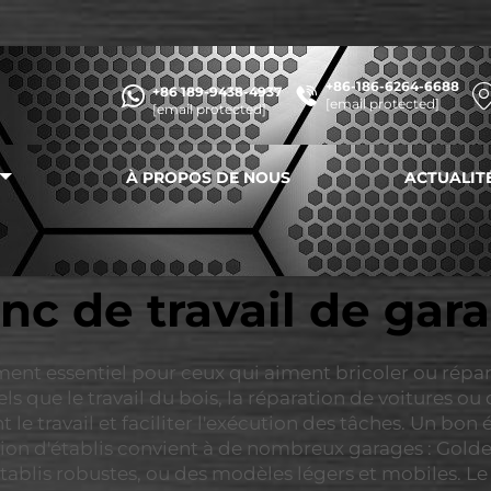
+86-186-6264-6688
+86 189-9438-4937
[email protected]
[email protected]
À PROPOS DE NOUS
ACTUALIT
nc de travail de gar
nt essentiel pour ceux qui aiment bricoler ou réparer
ls que le travail du bois, la réparation de voitures ou 
le travail et faciliter l'exécution des tâches. Un bo
ction d'établis convient à de nombreux garages : Go
tablis robustes, ou des modèles légers et mobiles. Le 