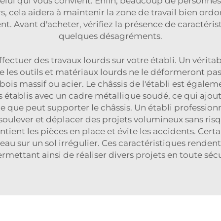
 celui qui vous convient. Enfin, beaucoup de personne
rs, cela aidera à maintenir la zone de travail bien or
nt. Avant d'acheter, vérifiez la présence de caractéri
quelques désagréments.
effectuer des travaux lourds sur votre établi. Un vérit
e les outils et matériaux lourds ne le déformeront pa
bois massif ou acier. Le châssis de l'établi est égale
es établis avec un cadre métallique soudé, ce qui ajou
que peut supporter le châssis. Un établi profession
soulever et déplacer des projets volumineux sans ris
maintient les pièces en place et évite les accidents. Ce
veau sur un sol irrégulier. Ces caractéristiques rende
ermettant ainsi de réaliser divers projets en toute sécur