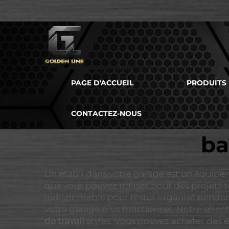
PAGE D'ACCUEIL
PRODUITS
CONTACTEZ-NOUS
ba
Un établi dans votre garage est un équipeme
que vous pouvez utiliser pour des projets te
indispensable pour rester organisé pendant 
votre garage plus fonctionnel. Notre séle
de travail
styles. Vous pouvez acheter des é