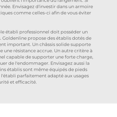
s oublient l'importance du rangement. Si
donnée. Envisagez d'investir dans un
armoire
stiques comme celles-ci afin de vous éviter
able établi professionnel doit posséder un
s. Goldenline propose des établis dotés de
ment important. Un châssis solide supporte
te une résistance accrue. Un autre critère à
nel capable de supporter une forte charge,
quer de l'endommager. Envisagez aussi la
rtains établis sont même équipés de pieds
nt l'établi parfaitement adapté aux usages
ité et efficacité.