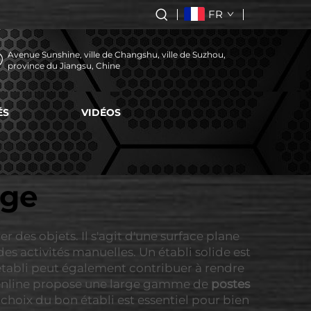
FR
Avenue Sunshine, ville de Changshu, ville de Suzhou,
province du Jiangsu, Chine
ÉS
VIDÉOS
age
 des objets. Il s'agit d'une surface plane
des activités manuelles. Un établi solide est
n établi peut également contribuer à rendre
ldenline propose une large gamme de
postes
choix du bon établi est essentiel pour bien