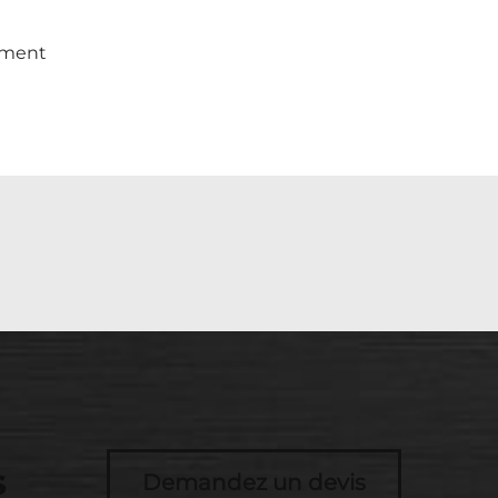
gement
s
Demandez un devis