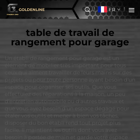
FR
GOLDENLINE
table de travail de
rangement pour garage
Un établi de rangement pour garage est un
élément de mobilier très important pour tous
ceux qui aiment travailler de leurs mains sur des
projets ou pour toute personne ayant besoin d'un
espace pour organiser ses outils. Que vous
effectuiez des réparations à la maison, un peu
d'entretien automobile ou d'autres travaux et
que vous ayez besoin d'un espace dégagé pour
étaler vos outils et mener à bien vos tâches,
disposer du bon établi rend tout projet plus
facile. Il maintient les outils dont vous avez
besoin à portée de main et garde votre espace