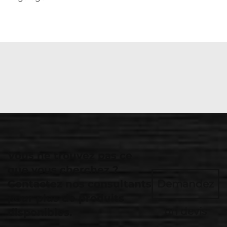
Vous ne trouvez pas ce
que vous cherchez ?
Contactez nos consultants
Demandez
pour plus de produits
un devis
disponibles.