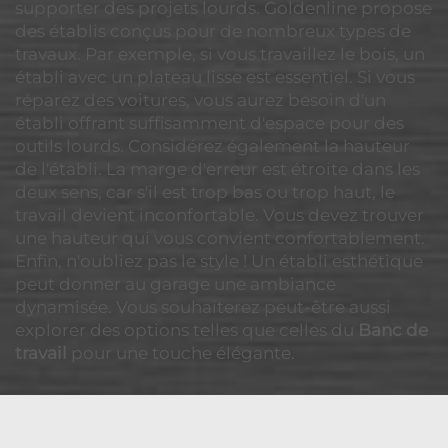
supporter des projets lourds. Goldenline propose
des établis conçus pour de nombreux types de
travaux. Par exemple, si vous travaillez le bois, un
établi avec un plateau lisse est essentiel. Si vous
réparez des voitures, vous aurez besoin d'un
établi offrant suffisamment d'espace pour des
outils lourds. Considérez également la hauteur
de l'établi. La marge d'erreur est étroite dans les
deux sens, car s'il est trop bas ou trop haut, le
travail devient inconfortable. Vous devez trouver
une hauteur qui vous convient confortablement.
Enfin, n'oubliez pas le style ! Un établi esthétique
peut donner au garage une ambiance
dynamisée. Vous souhaiterez peut-être aussi
explorer des options telles que celles du
Banc de
travail
pour une touche élégante.