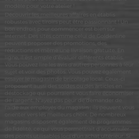
modèle pour votre atelier !
Découvrir les meilleures affaires en établis
robustes avec tiroirs peut être passionnant ! Un
bon endroit pour commencer est bien sûr
Internet. Des sites comme celui de Goldenline
peuvent proposer des promotions, des
réductions et même une livraison gratuite. En
ligne, il est simple d'évaluer différents établis.
Vous pouvez lire les avis d'autres personnes à leur
sujet et voir des photos. Vous pouvez également
essayer le magasin de bricolage local. Ceux-ci
proposent aussi des soldes ou des articles en
déstockage qui pourraient vous faire économiser
de l'argent. N'ayez pas peur de demander de
l'aide aux employés du magasin ; ils peuvent vous
orienter vers les meilleurs choix. De nombreux
magasins disposent également de programmes
de fidélité, ce qui vous permettrait d'accumuler
des points utilisables lors d'un achat ultérieur. Si