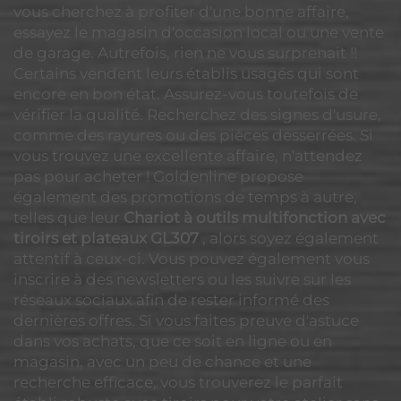
vous cherchez à profiter d'une bonne affaire,
essayez le magasin d'occasion local ou une vente
de garage. Autrefois, rien ne vous surprenait !!
Certains vendent leurs établis usagés qui sont
encore en bon état. Assurez-vous toutefois de
vérifier la qualité. Recherchez des signes d'usure,
comme des rayures ou des pièces desserrées. Si
vous trouvez une excellente affaire, n'attendez
pas pour acheter ! Goldenline propose
également des promotions de temps à autre,
telles que leur
Chariot à outils multifonction avec
tiroirs et plateaux GL307
, alors soyez également
attentif à ceux-ci. Vous pouvez également vous
inscrire à des newsletters ou les suivre sur les
réseaux sociaux afin de rester informé des
dernières offres. Si vous faites preuve d'astuce
dans vos achats, que ce soit en ligne ou en
magasin, avec un peu de chance et une
recherche efficace, vous trouverez le parfait