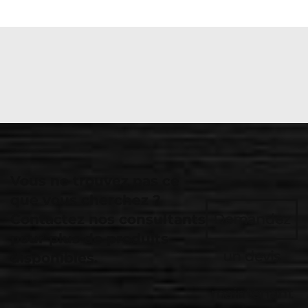
Vous ne trouvez pas ce
que vous cherchez ?
Contactez nos consultants
Demandez
pour plus de produits
un devis
disponibles.
maintenant