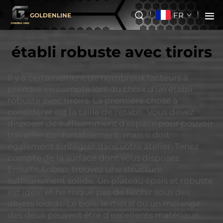
FR
GOLDENLINE
établi robuste avec tiroirs
Il y a certainement de nombreux facteurs à
prendre en compte lors du choix d'un établi
robuste avec tiroirs. La première chose à
considérer est la taille de l'établi. Vous devez
disposer de suffisamment d'espace pour pouvoir
travailler confortablement, mais il doit
également s'intégrer dans votre atelier. Tenez
compte de la surface dont vous disposez.
Ensuite,&nbsp; trouvez une structure
suffisamment solide. Un plateau épais et robuste
est idéal et ne risque pas de fléchir sous des
objets lourds. Le bois, le métal ou un mélange
des deux peuvent être d'excellents matériaux.