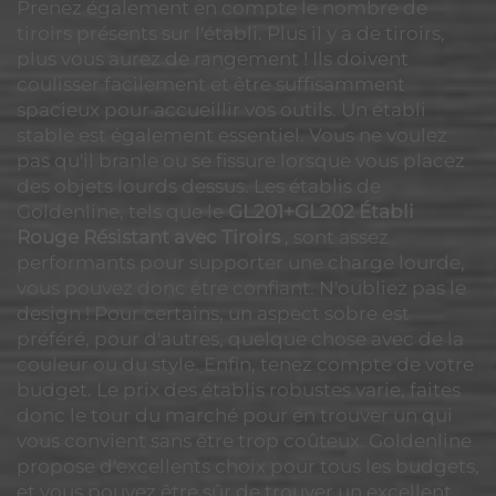
Prenez également en compte le nombre de
tiroirs présents sur l'établi. Plus il y a de tiroirs,
plus vous aurez de rangement ! Ils doivent
coulisser facilement et être suffisamment
spacieux pour accueillir vos outils. Un établi
stable est également essentiel. Vous ne voulez
pas qu'il branle ou se fissure lorsque vous placez
des objets lourds dessus. Les établis de
Goldenline, tels que le
GL201+GL202 Établi
Rouge Résistant avec Tiroirs
, sont assez
performants pour supporter une charge lourde,
vous pouvez donc être confiant. N'oubliez pas le
design ! Pour certains, un aspect sobre est
préféré, pour d'autres, quelque chose avec de la
couleur ou du style. Enfin, tenez compte de votre
budget. Le prix des établis robustes varie, faites
donc le tour du marché pour en trouver un qui
vous convient sans être trop coûteux. Goldenline
propose d'excellents choix pour tous les budgets,
et vous pouvez être sûr de trouver un excellent