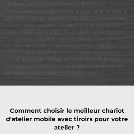
nécessaires. DESCRIPTION DU PRODUIT
Découvrez par vous-même la qualité et la valeur
de nos produits. Ces chariots, conçus solidement
et avec soin, peuvent accueillir tous vos outils
tout en occupant à peine de place. De plus, les
tiroirs vous aident à organiser les petites pièces
afin qu'aucun élément essentiel ne se perde.
Ainsi, dans cet article, nous verrons comment
choisir le meilleur chariot d'outils mobile avec
tiroirs pour votre atelier et quels problèmes les
acheteurs rencontrent couramment.
Comment choisir le meilleur chariot
d'atelier mobile avec tiroirs pour votre
atelier ?