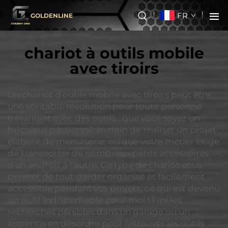
FR
GOLDENLINE
chariot à outils mobile
avec tiroirs
Un chariot d'outils mobile avec tiroirs peut être
une véritable révolution pour toute personne
travaillant avec des outils : que vous soyez un
bricoleur passionné en train de réaliser un projet
élaboré de menuiserie, ou que votre métier exige
de transporter de nombreux petits accessoires
d'un endroit à l'autre. Ce type de chariot vous
permet de tout garder organisé et facilement
accessible pendant vos projets, ce qui est devenu
un outil indispensable pour moi ! Fini les
recherches pénibles dans un garage ou un
appentis en désordre pour retrouver les outils