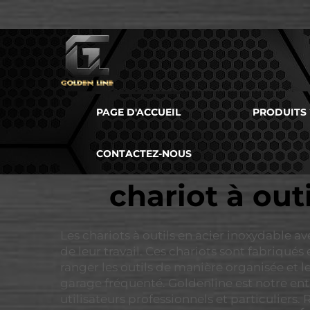
PAGE D'ACCUEIL
PRODUITS
CONTACTEZ-NOUS
chariot à out
Les chariots à outils en acier inoxydable a
de leur travail. Ces chariots sont fabriqués
ranger les outils de manière organisée et l
garage fréquenté. Goldenline est notre entr
utilisateurs professionnels et particuliers.