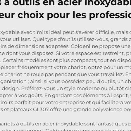
à outils en acier inoxydable
leur choix pour les professi
oxydable avec tiroirs idéal peut s'avérer difficile, mais
s utilisez. Quel type d'outils utilisez-vous, grands ou
roirs de dimensions adaptées. Goldenline propose une g
e dont vous disposez. Si votre espace est restreint,
Certains modèles sont plus compacts, tout en disposa
déplacer fréquemment votre chariot, optez pour un mo
le chariot ne roule pas pendant que vous travaillez. 
rganisation ; ainsi, si vous possédez peu d'outils, un cha
u design. Préférez-vous un style moderne ou plutôt cl
apter à vos goûts. En gardant ces éléments à l'esprit,
iroirs parfait pour votre entreprise et qui facilitera vo
irs et plateaux GL307
offre une grande polyvalence pou
ariots à outils en acier inoxydable sont fantastiques 
 plus rapidement. Goldenline propose ces chariots, so