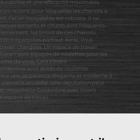
urabilité et une efficacité maximales.
ieurs raisons pour lesquelles les chariots à
t, l'acier inoxydable est robuste. Il ne
es renversements et chutes sont fréquents.
xièmement, les tiroirs de ces chariots
'être éparpillés partout. Ainsi, vous
ravail chargées. Un espace de travail
lupart sont équipés de roulettes pour les
 côté de vous. Cela s'avère
 Goldenline sont dotés de roulettes
confère une apparence élégante et moderne à
i viennent en visite. Une réputation peut
ier inoxydable Goldenline avec tiroirs
e espace de travail.