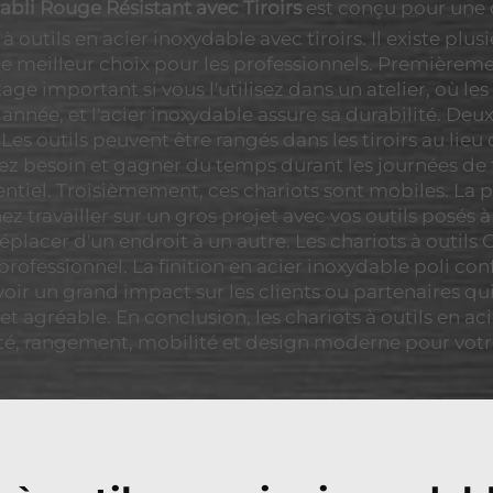
bli Rouge Résistant avec Tiroirs
est conçu pour une d
 outils en acier inoxydable avec tiroirs. Il existe plus
 le meilleur choix pour les professionnels. Premièremen
age important si vous l'utilisez dans un atelier, où l
année, et l'acier inoxydable assure sa durabilité. Deu
s outils peuvent être rangés dans les tiroirs au lieu d
z besoin et gagner du temps durant les journées de t
entiel. Troisièmement, ces chariots sont mobiles. La p
 travailler sur un gros projet avec vos outils posés à
éplacer d'un endroit à un autre. Les chariots à outils
t professionnel. La finition en acier inoxydable poli 
oir un grand impact sur les clients ou partenaires qu
 et agréable. En conclusion, les chariots à outils en ac
dité, rangement, mobilité et design moderne pour votr