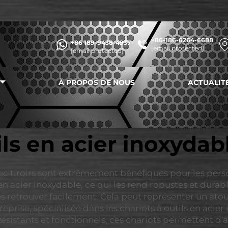
+86-186-6264-6688
+86 189-9438-4937
[email protected]
[email protected]
À PROPOS DE NOUS
ACTUALIT
ils en acier inoxydabl
vec tiroirs sont extrêmement bénéfiques pour les perso
 en acier inoxydable, ce qui les rend robustes et durab
es retrouver facilement. Cela peut représenter un ato
eprise, spécialisée dans les chariots à outils en acie
 Résistants et fonctionnels, ces chariots permettent d'