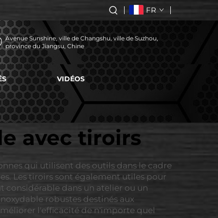
FR
Avenue Sunshine, ville de Changshu, ville de Suzhou,
province du Jiangsu, Chine
ÉS
VIDÉOS
e avec tiroirs
nnes qui utilisent des outils dans le cadre
les. Les tiroirs sont également utiles pour
ut considérable dans un atelier ou un
r inoxydable robustes destinés aux
améliorer l'efficacité de n'importe quel