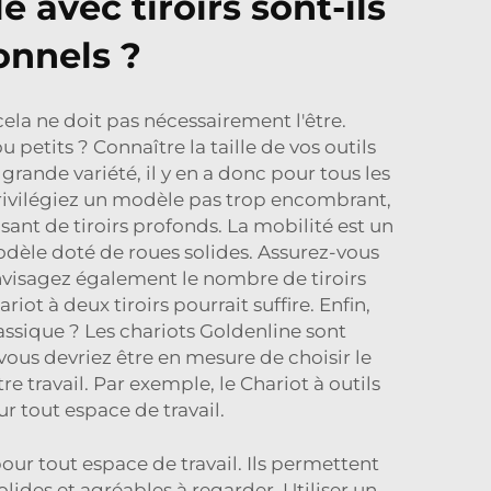
 avec tiroirs sont-ils
onnels ?
 cela ne doit pas nécessairement l'être.
 petits ? Connaître la taille de vos outils
rande variété, il y en a donc pour tous les
 privilégiez un modèle pas trop encombrant,
nt de tiroirs profonds. La mobilité est un
dèle doté de roues solides. Assurez-vous
Envisagez également le nombre de tiroirs
riot à deux tiroirs pourrait suffire. Enfin,
assique ? Les chariots Goldenline sont
 vous devriez être en mesure de choisir le
tre travail. Par exemple, le
Chariot à outils
r tout espace de travail.
pour tout espace de travail. Ils permettent
lides et agréables à regarder. Utiliser un