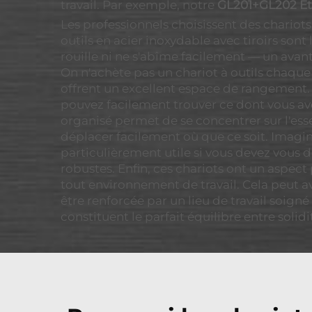
travail. Par exemple, notre
GL201+GL202 Éta
Les professionnels choisissent des chariots à
outils en acier inoxydable avec tiroirs sont
rouille ni ne s'abîme facilement — un avant
On n'achète pas un chariot à outils chaque 
offrent un excellent espace de rangement. Le
pouvez facilement trouver ce dont vous ave
organisé permet de se concentrer sur l'ess
déplacer facilement où que ce soit. Imaginez
particulièrement utile si vous devez vous d
robustes. Enfin, ces chariots ont un aspec
tout environnement de travail. Cela peut av
être renforcée par un lieu de travail soigné
constituent le parfait équilibre entre soli