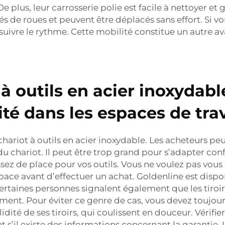
De plus, leur carrosserie polie est facile à nettoyer e
 de roues et peuvent être déplacés sans effort. Si vo
 suivre le rythme. Cette mobilité constitue un autre av
 outils en acier inoxydable
cité dans les espaces de trav
n chariot à outils en acier inoxydable. Les acheteurs 
du chariot. Il peut être trop grand pour s’adapter conf
ssez de place pour vos outils. Vous ne voulez pas vous 
pace avant d’effectuer un achat. Goldenline est dispon
ertaines personnes signalent également que les tiroirs
ilement. Pour éviter ce genre de cas, vous devez toujou
idité de ses tiroirs, qui coulissent en douceur. Vérifie
 s’il existe des informations concernant la garantie. 