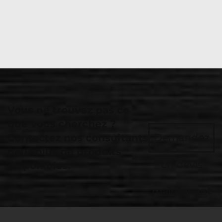
Vous ne trouvez pas ce
que vous cherchez ?
Contactez nos consultants
Demandez
pour plus de produits
un devis
disponibles.
maintenant