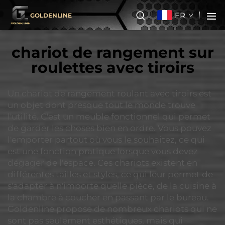
FR
GOLDENLINE
chariot de rangement sur
roulettes avec tiroirs
Un chariot de rangement roulant avec tiroirs est
un objet dont presque tout le monde trouve
l'utilité. C'est un meuble fonctionnel qui permet
de garder les choses bien en ordre. Vous pouvez
l'emporter partout où vous le souhaitez, ce qui
est une fonction pratique lorsque vous devez
dégager de l'espace. Ces chariots existent en
différentes tailles et styles, ce qui leur permet de
s'adapter à n'importe quelle pièce, de la cuisine à
la chambre à coucher en passant par le bureau.
Goldenline propose de nombreux chariots qui ne
sont pas seulement esthétiques, mais qui