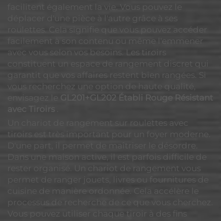
facilitent également la vie. Vous pouvez le
déplacer d'une pièce à l'autre grâce à ses
roulettes. Cela signifie que vous pouvez accéder
facilement à son contenu ou même l'emmener
avec vous selon vos besoins. Les tiroirs
constituent un espace de rangement discret qui
garantit que vos affaires restent bien rangées. Si
vous recherchez une option de haute qualité,
envisagez le
GL201+GL202 Établi Rouge Résistant
avec Tiroirs
.
Un chariot de rangement sur roulettes avec
tiroirs est très important pour un foyer moderne.
D'une part, il permet de maîtriser le désordre.
Dans une maison active, il est parfois difficile de
rester organisé. Un chariot de rangement vous
permet de ranger jouets, livres ou fournitures de
cuisine de manière ordonnée. Cela accélère le
processus de recherche de ce que vous cherchez.
Vous pouvez utiliser chaque tiroir à des fins