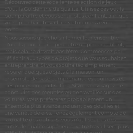
Découvrez cette excellente sélection de jeux
d'outils Goldenline de qualité. Utilisez ces outils
pour paraître et vous sentir plus confiant, afin que
votre prochain travail arrive toujours à votre
porte.
Nous savons que choisir le meilleur ensemble
d'outils pour atelier peut être un peu accablant,
mais cela ne devrait pas l'être. Commencez par
réfléchir aux types de projets que vous souhaitez
entreprendre. Si vous souhaitez simplement
réparer quelques objets à la maison, un
ensemble de base comprenant des tournevis et
des pinces pourrait suffire. Si vous envisagez de
construire des meubles ou de travailler sur des
voitures, vous préférerez probablement un
ensemble plus avancé incluant des douilles et
une variété de clés. Tenez également compte de
la qualité des outils. Si vous n'utilisez pas des
outils de qualité supérieure, votre travail sera plus