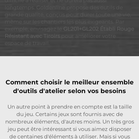
difficile à réaliser et ne durera pas aussi
longtemps. Goldenline propose des outils de
grande qualité, conçus pour durer toute une vie,
même sur les chantiers les plus exigeants. Par
exemple, envisagez le
GL201+GL202 Établi Rouge
Résistant avec Tiroirs
pour améliorer votre
espace de travail.
Comment choisir le meilleur ensemble
d'outils d'atelier selon vos besoins
Un autre point à prendre en compte est la taille
du jeu. Certains jeux sont fournis avec de
nombreux éléments, d'autres moins. Un très gros
jeu peut être intéressant si vous aimez disposer
de centaines d'éléments à utiliser. Mais si vous