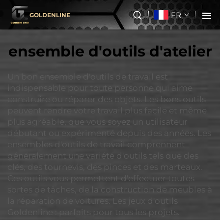
FR
GOLDENLINE
ensemble d'outils d'atelier
Un bon ensemble d'outils de travail est
indispensable pour toute personne qui aime
construire ou réparer des objets. Les bons outils
peuvent rendre votre travail plus facile et même
plus agréable, que vous soyez un utilisateur
débutant ou expérimenté depuis des années. Les
ensembles d'outils de travail comprennent
généralement une variété d'outils tels que des
clés, des tournevis, des pinces et des marteaux.
Ces outils vous permettent d'effectuer toutes
sortes de tâches, de la construction de meubles à
la réparation de voitures. Les jeux d'outils
Goldenline : parfaits pour tous les projets.