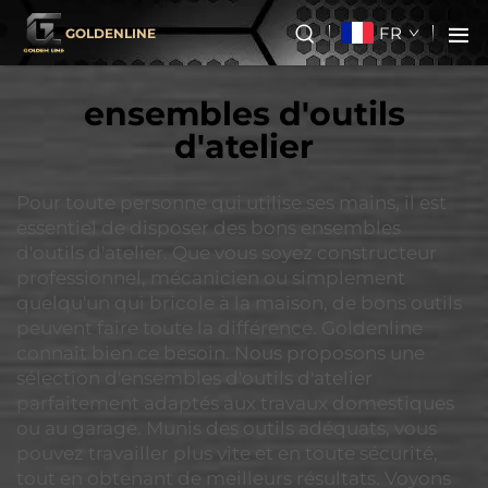
FR
GOLDENLINE
ensembles d'outils
d'atelier
Pour toute personne qui utilise ses mains, il est
essentiel de disposer des bons ensembles
d'outils d'atelier. Que vous soyez constructeur
professionnel, mécanicien ou simplement
quelqu'un qui bricole à la maison, de bons outils
peuvent faire toute la différence. Goldenline
connaît bien ce besoin. Nous proposons une
sélection d'ensembles d'outils d'atelier
parfaitement adaptés aux travaux domestiques
ou au garage. Munis des outils adéquats, vous
pouvez travailler plus vite et en toute sécurité,
tout en obtenant de meilleurs résultats. Voyons