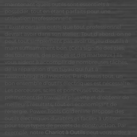
maintenant quels outils sont essentiels à
posséder, tout en étant parfaits pour une
utilisation professionnelle.
Il existe certains outils que tout professionnel
devrait avoir dans son atelier. Tout d'abord, on ne
peut tout simplement pas avoir un jeu d'outils à
main suffisamment bon. (Cela signifie des clés,
des tournevis, des pinces et des marteaux.) Ils
vous aident à accomplir de nombreuses tâches,
de la réparation d'un tuyau qui fuit à
l'assemblage de meubles. Par-dessus tout, un
bon ensemble d'outils électriques est nécessaire.
Les perceuses, scies et ponceuses vous
permettent de travailler plus vite et d'obtenir de
meilleurs résultats, tout en économisant de
l'énergie. Power Tools Goldenline propose des
outils électriques durables et faciles à utiliser
pour tous types de projets de construction. Par
exemple, notre
Chariot à Outils
peut vous aider à