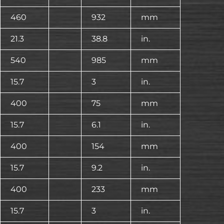
460
932
mm
21.3
38.8
in.
540
985
mm
15.7
3
in.
400
75
mm
15.7
6.1
in.
400
154
mm
15.7
9.2
in.
400
233
mm
15.7
3
in.