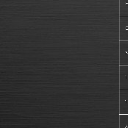
E
E
3
1
1
3