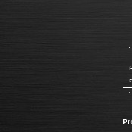
1
1
P
P
2
Pr