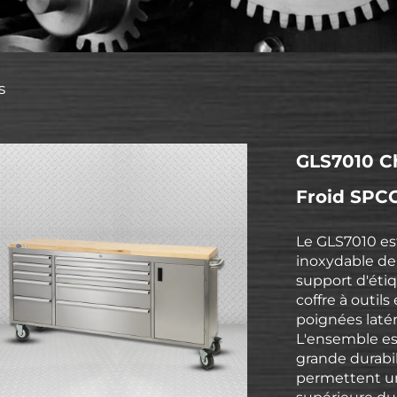
s
GLS7010 Ch
Froid SPCC,
Le GLS7010 est
inoxydable de 
support d'étiq
coffre à outils
poignées latér
L'ensemble es
grande durabili
permettent une