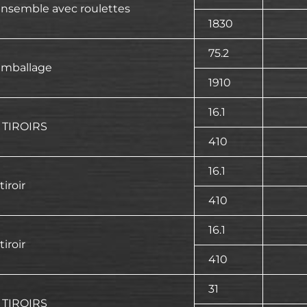
nsemble avec roulettes
1830
75.2
mballage
1910
16.1
 TIROIRS
410
16.1
 tiroir
410
16.1
 tiroir
410
31
 TIROIRS