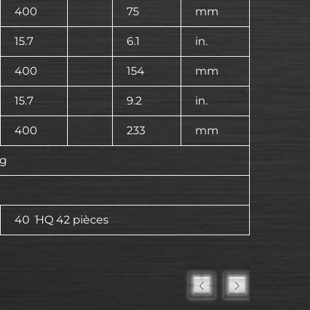
400
75
mm
15.7
6.1
in.
400
154
mm
15.7
9.2
in.
400
233
mm
kg
40 ̋ HQ 42 pièces