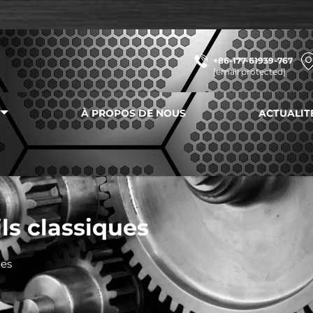
+86-177-61939-767
[email protected]
À PROPOS DE NOUS
ACTUALIT
ils classiques
ues