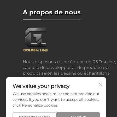
À propos de nous
Nous disposons d'une équipe de R&D solide,
capable de développer et de produire des
produits selon les dessins ou échantillons
fournis par les clients.
We value your privacy
We use cookies and similar tools to provide our
services. If you don't want to accept all cookies,
click Personalize cookies.