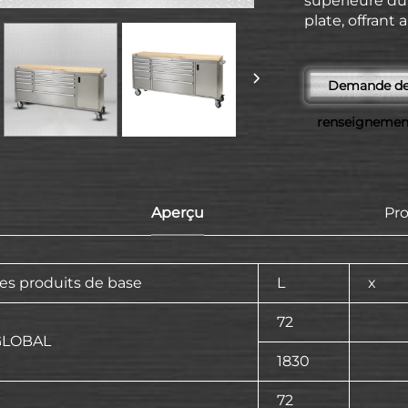
supérieure du 
plate, offrant 
Demande d
renseignemen
Aperçu
Pr
es produits de base
L
x
72
GLOBAL
1830
72