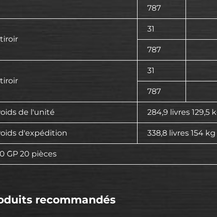
787
31
 tiroir
787
31
 tiroir
787
oids de l'unité
284,9 livres 129,5 
oids d'expédition
338,8 livres 154 kg
0 ̋GP 20 pièces
oduits recommandés