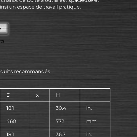
chariot de boîte à outils est spacieuse et
ainsi un espace de travail pratique.
e
ts
oduits recommandés
D
x
H
18.1
30.4
in.
460
772
mm
18.1
36.7
in.