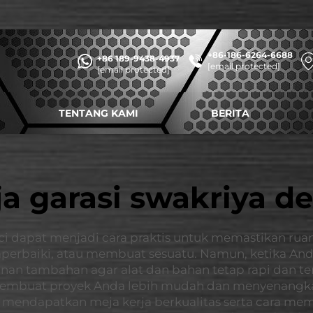
+86-186-6264-6688
+86 189-9438-4937
[email protected]
[email protected]
TENTANG KAMI
BERITA
a garasi swakriya d
ci dapat menjadi cara praktis untuk memastikan ruang
erbaiki, atau membuat sesuatu. Namun, ketika An
nan tambahan agar alat dan bahan tetap rapi dan 
membuat proyek Anda lebih mudah dan menyenangka
at mendapatkan meja kerja berkualitas serta cara me