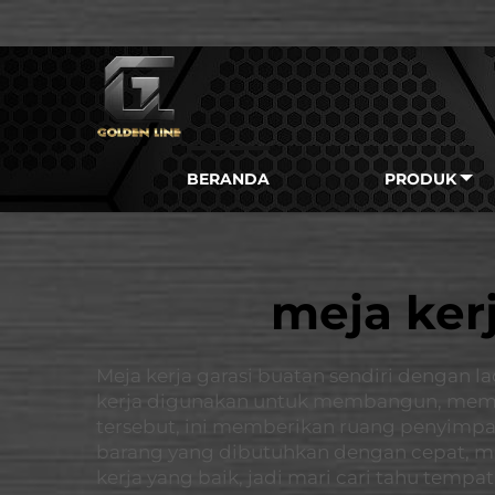
BERANDA
PRODUK
meja kerj
Meja kerja garasi buatan sendiri dengan la
kerja digunakan untuk membangun, memp
tersebut, ini memberikan ruang penyimpa
barang yang dibutuhkan dengan cepat, 
kerja yang baik, jadi mari cari tahu temp