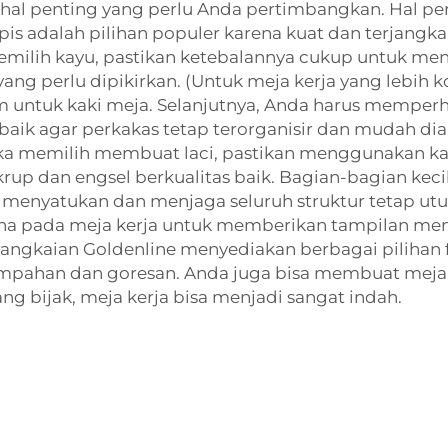
h hal penting yang perlu Anda pertimbangkan. Hal 
pis adalah pilihan populer karena kuat dan terjangka
emilih kayu, pastikan ketebalannya cukup untuk me
ng perlu dipikirkan. (Untuk meja kerja yang lebih k
untuk kaki meja. Selanjutnya, Anda harus memperhat
k agar perkakas tetap terorganisir dan mudah diakses
Jika memilih membuat laci, pastikan menggunakan 
krup dan engsel berkualitas baik. Bagian-bagian ke
menyatukan dan menjaga seluruh struktur tetap utuh
a pada meja kerja untuk memberikan tampilan mena
angkaian Goldenline menyediakan berbagai pilihan 
pahan dan goresan. Anda juga bisa membuat meja ker
g bijak, meja kerja bisa menjadi sangat indah.