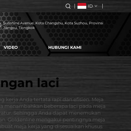
ID
Sunshine Avenue, Kota Changshu, Kota Suzhou, Provinsi
Jiangsu, Tiongkok
VIDEO
HUBUNGI KAMI
engan laci
 kerja Anda tertata rapi dan efisien. Meja
da menambahkan beberapa laci pada meja
teratur. Sehingga Anda dapat menemukan
n. Goldenline mengakui pentingnya meja
mbuat meja kerja yang disesuaikan khusus