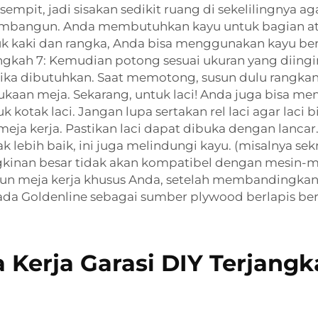
sempit, jadi sisakan sedikit ruang di sekelilingnya 
bangun. Anda membutuhkan kayu untuk bagian atas, 
tuk kaki dan rangka, Anda bisa menggunakan kayu b
ngkah 7: Kemudian potong sesuai ukuran yang diingi
jika dibutuhkan. Saat memotong, susun dulu rangkan
an meja. Sekarang, untuk laci! Anda juga bisa memb
uk kotak laci. Jangan lupa sertakan rel laci agar lac
meja kerja. Pastikan laci dapat dibuka dengan lancar
ak lebih baik, ini juga melindungi kayu. (misalnya se
inan besar tidak akan kompatibel dengan mesin-mes
un meja kerja khusus Anda, setelah membandingkan 
k pada Goldenline sebagai sumber plywood berlapis ber
 Kerja Garasi DIY Terjang