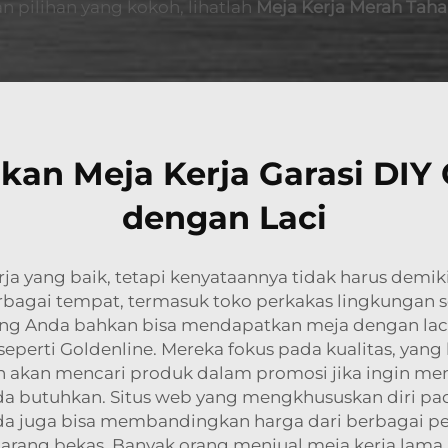
pilihan yang kokoh, lihatlah
Meja Kerja Merah Tah
n Meja Kerja Garasi DIY G
dengan Laci
 yang baik, tetapi kenyataannya tidak harus demikian
rbagai tempat, termasuk toko perkakas lingkungan 
dang Anda bahkan bisa mendapatkan meja dengan lac
o seperti Goldenline. Mereka fokus pada kualitas, ya
in akan mencari produk dalam promosi jika ingin me
a butuhkan. Situs web yang mengkhususkan diri pa
da juga bisa membandingkan harga dari berbagai pen
barang bekas. Banyak orang menjual meja kerja lama