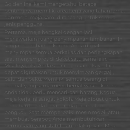
Goldenline, kami mengetahui betapa
pentingnya memiliki area kerja yang tahan lama,
dan meja-meja kami dirancang untuk semua
jenis pengguna.
Pertama, meja bengkel dengan laci
menawarkan ruang penyimpanan tambahan. Ini
sangat membantu, karena Anda dapat
menyimpan semua perkakas dan perlengkapan
saat menyemprot di dekat satu sama lain.
Misalnya, jika Anda seorang tukang kayu, laci
dapat digunakan untuk menyimpan gergaji,
palu, dan paku. Memiliki semua barang di
tempat yang sama menghemat waktu karena
Anda tidak perlu mencari-cari barang. Kedua,
meja kerja ini sangat kokoh. Meja dibuat untuk
menahan benda berat tanpa patah atau
bengkok. Saat memperbaiki mesin mobil atau
membuat perabot, Anda membutuhkan
permukaan yang stabil dan tidak goyah. Meja