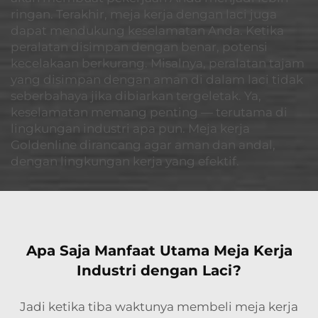
ringan. Terakhir, meja kerja dengan laci juga
dapat mendukung keselamatan Anda. Ketika
peralatan disimpan dengan benar, potensi
kecelakaan berkurang. Misalnya, peralatan tajam
yang disimpan dengan aman di dalam laci tidak
seberbahaya jika dibiarkan tergeletak. Ya,
keselamatan memang penting — terutama di
lingkungan industri apa pun. Meja kerja
Goldenline dirancang agar aman dan andal,
dengan lingkungan kerja yang efektif.
Apa Saja Manfaat Utama Meja Kerja
Industri dengan Laci?
Jadi ketika tiba waktunya membeli meja kerja