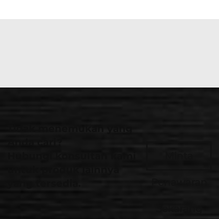
Tidak menemukan yang
Anda cari?
Hubungi konsultan kami
Minta
untuk produk lainnya
Penawaran
yang tersedia.
Sekarang