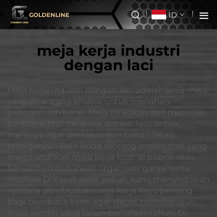
ID
GOLDENLINE
meja kerja industri
dengan laci
Meja kerja industri dengan laci adalah jenis meja
yang dirancang khusus untuk menahan
penggunaan berat. Meja ini kokoh dan memiliki
berbagai fitur berguna, seperti laci, untuk
menjaga agar perkakas dan bahan tetap
terorganisir. Baik Anda seorang profesional yang
membutuhkan meja kerja kuat di pabrik atau
hanya membutuhkan organisasi garasi serta
inspirasi DIY saat akhir pekan, kami menyediakan
rencana pembuatan meja kerja kayu penting
bagi pembaca kami agar dapat membangun
meja sendiri yang tahan bertahun-tahun. Di