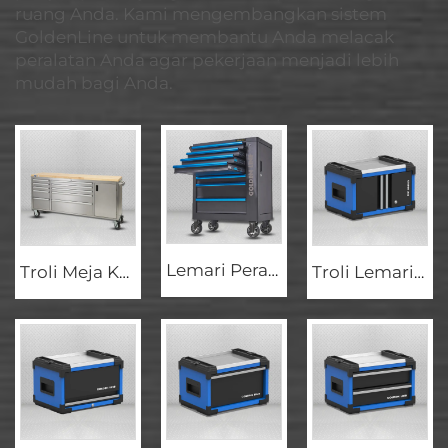
ruang Anda. Kami mengembangkan sistem
GoldenLine untuk membantu Anda melacak
peralatan Anda agar pekerjaan menjadi lebih
mudah bagi Anda.
Lemari Peralatan Rol 7 Laci GL3307-H, Lemari Penyimpanan Logam Klasik, Troli Bengkel
Troli Meja Kerja Kotak Perkakas 10 Laci GLS7010 Baja Dingin SPCC
Troli Lemari Peralatan GL2101 dengan Kastor Putar, Kotak Peralatan Modular