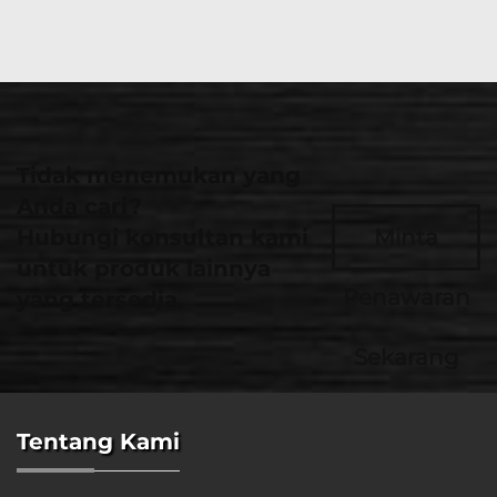
Tidak menemukan yang
Anda cari?
Hubungi konsultan kami
Minta
untuk produk lainnya
Penawaran
yang tersedia.
Sekarang
Tentang Kami