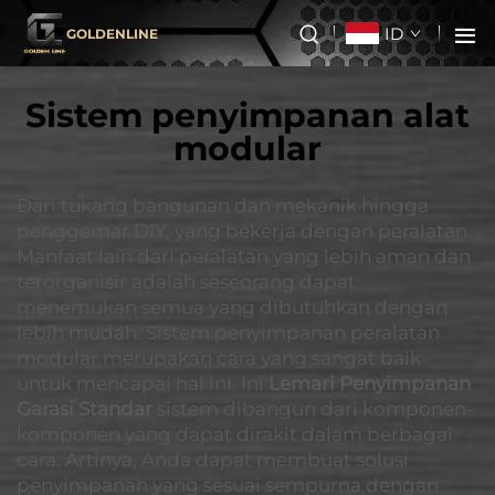
ID
GOLDENLINE
Sistem penyimpanan alat
modular
Dari tukang bangunan dan mekanik hingga
penggemar DIY, yang bekerja dengan peralatan.
Manfaat lain dari peralatan yang lebih aman dan
terorganisir adalah seseorang dapat
menemukan semua yang dibutuhkan dengan
lebih mudah. Sistem penyimpanan peralatan
modular merupakan cara yang sangat baik
untuk mencapai hal ini. Ini
Lemari Penyimpanan
Garasi Standar
sistem dibangun dari komponen-
komponen yang dapat dirakit dalam berbagai
cara. Artinya, Anda dapat membuat solusi
penyimpanan yang sesuai sempurna dengan