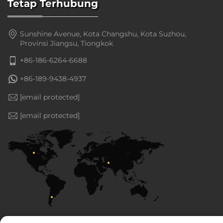
Tetap Terhubung
Sunshine Avenue, Kota Changshu, Kota Suzhou,
Provinsi Jiangsu, Tiongkok
+86-186-6264-6688
+86-189-9438-4937
[email protected]
[email protected]