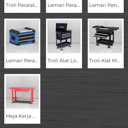
Troli Peralatan Bengkel GL2102 dengan Roda Rem dan Baki Serbaguna
Lemari Peralatan Stainless Steel Beroda GL2103, Kotak Peralatan Modular
Lemari Penyimpanan Peralatan Mobile GL2104 dengan Permukaan Kerja Stainless Steel dan Kastor Rem
Lemari Peralatan Profesional GL2105 dengan Permukaan Atas Stainless Steel
Troli Alat Logam Hitam GL304 dengan 3 Laci
Troli Alat Multifungsi dengan Laci dan Baki
Meja Kerja Merah Tahan Lama GL201+GL202 dengan Laci