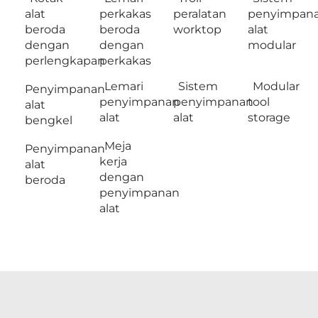
alat
perkakas
peralatan
penyimpan
beroda
beroda
worktop
alat
dengan
dengan
modular
perlengkapan
perkakas
Lemari
Sistem
Modular
Penyimpanan
penyimpanan
penyimpanan
tool
alat
alat
alat
storage
bengkel
Meja
Penyimpanan
kerja
alat
dengan
beroda
penyimpanan
alat