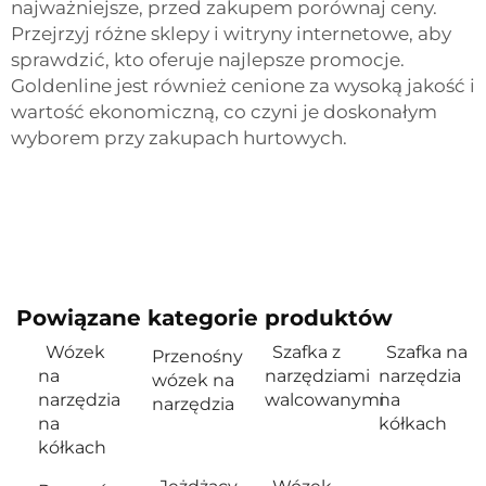
najważniejsze, przed zakupem porównaj ceny.
Przejrzyj różne sklepy i witryny internetowe, aby
sprawdzić, kto oferuje najlepsze promocje.
Goldenline jest również cenione za wysoką jakość i
wartość ekonomiczną, co czyni je doskonałym
wyborem przy zakupach hurtowych.
Powiązane kategorie produktów
Wózek
Szafka z
Szafka na
Przenośny
na
narzędziami
narzędzia
wózek na
narzędzia
walcowanymi
na
narzędzia
na
kółkach
kółkach