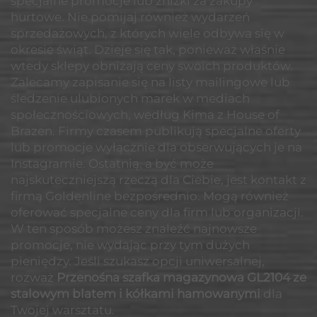
specjalne promocje lub zniżki za zakupy
hurtowe. Nie pomijaj również wydarzeń
sprzedażowych, z których wiele odbywa się w
okresie świąt. Dzieje się tak, ponieważ właśnie
wtedy sklepy obniżają ceny swoich produktów.
Zalecamy zapisanie się na listy mailingowe lub
śledzenie ulubionych marek w mediach
społecznościowych, według Kima z House of
Brazen. Firmy czasem publikują specjalne oferty
lub promocje wyłącznie dla obserwujących je na
Instagramie. Ostatnią, a być może
najskuteczniejszą rzeczą dla Ciebie, jest kontakt z
firmą Goldenline bezpośrednio. Mogą również
oferować specjalne ceny dla firm lub organizacji.
W ten sposób możesz znaleźć najnowsze
promocje, nie wydając przy tym dużych
pieniędzy. Jeśli szukasz opcji uniwersalnej,
rozważ
Przenośna szafka magazynowa GL2104 ze
stalowym blatem i kółkami hamowanymi
dla
Twojej warsztatu.