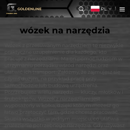
PL
GOLDENLINE
wózek na narzędzia
Wózek z przesuwanym narzędziem to niezwykle
praktyczne uzupełnienie dla każdego, kto
pracuje z narzędziami. Ma on pomóc ludziom w
utrzymaniu porządku wśród narzędzi oraz
ułatwić ich transport. Załóżmy, że zajmujesz się
czymś dużym, na przykład pracą przy
samochodzie lub budową urządzenia.
Potrzebujesz wielu narzędzi — kluczy, młotków i
śrubokrętów. Wózek z narzędziami jest
wyposażony w kółka, dzięki którym możesz go
łatwo przetoczyć tam, gdzie chcesz pracować.
Skupia wszystko w jednym miejscu, co ułatwia
znalezienie potrzebnego narzędzia. Gdy używasz