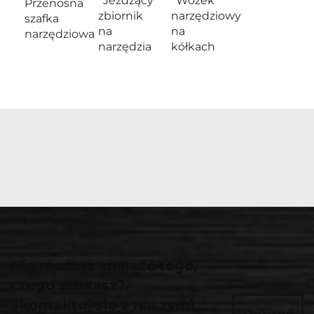
Jeżdżący
Wózek
Przenośna
zbiornik
narzędziowy
szafka
na
na
narzędziowa
narzędzia
kółkach
Nie możesz znaleźć tego,
czego szukasz?
Skontaktuj się z naszymi