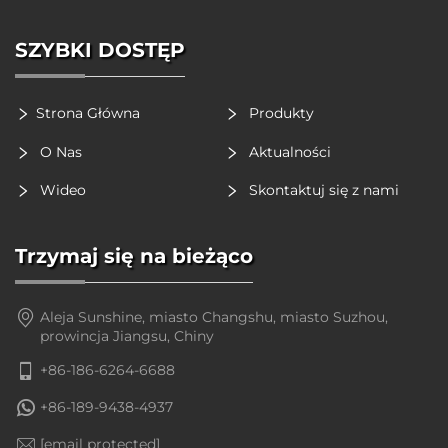
SZYBKI DOSTĘP
Strona Główna
Produkty
O Nas
Aktualności
Wideo
Skontaktuj się z nami
Trzymaj się na bieżąco
Aleja Sunshine, miasto Changshu, miasto Suzhou,
prowincja Jiangsu, Chiny
+86-186-6264-6688
+86-189-9438-4937
[email protected]