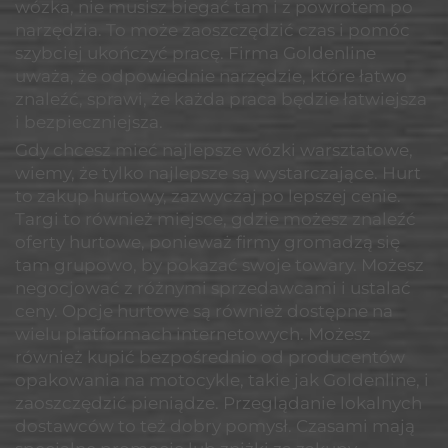
wózka, nie musisz biegać tam i z powrotem po
narzędzia. To może zaoszczędzić czas i pomóc
szybciej ukończyć pracę. Firma Goldenline
uważa, że odpowiednie narzędzie, które łatwo
znaleźć, sprawi, że każda praca będzie łatwiejsza
i bezpieczniejsza.
Gdy chcesz mieć najlepsze wózki warsztatowe,
wiemy, że tylko najlepsze są wystarczające. Hurt
to zakup hurtowy, zazwyczaj po lepszej cenie.
Targi to również miejsce, gdzie możesz znaleźć
oferty hurtowe, ponieważ firmy gromadzą się
tam grupowo, by pokazać swoje towary. Możesz
negocjować z różnymi sprzedawcami i ustalać
ceny. Opcje hurtowe są również dostępne na
wielu platformach internetowych. Możesz
również kupić bezpośrednio od producentów
opakowania na motocykle, takie jak Goldenline, i
zaoszczędzić pieniądze. Przeglądanie lokalnych
dostawców to też dobry pomysł. Czasami mają