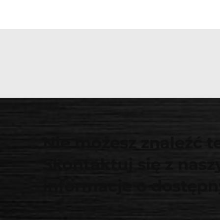
Nie możesz znaleźć t
Skontaktuj się z nas
informacje o dostęp