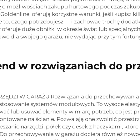
 o możliwościach zakupu hurtowego podczas zakupó
k Goldenline, oferują korzystne warunki, jeśli kupisz 
e to, czego potrzebujesz — i zachować trochę dodat
feruje duże obniżki w okresie świąt lub specjalnyc
e dla swojego garażu, nie wydając przy tym fortuny
trend w rozwiązaniach do 
I W GARAŻU Rozwiązania do przechowywania narzę
 stosowanie systemów modułowych. To wysoce elast
ć lub usuwać elementy w miarę potrzeb, co jest prz
towane na ścianie. Pozwalają one zwolnić przestrze
ieszanie narzędzi, półek czy desek z haczykami, któ
 Do przechowywania w garażu dociera również nowo