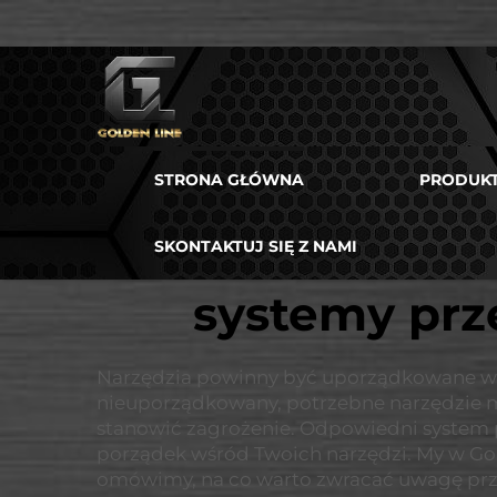
STRONA GŁÓWNA
PRODUK
SKONTAKTUJ SIĘ Z NAMI
systemy prz
Narzędzia powinny być uporządkowane w ga
nieuporządkowany, potrzebne narzędzie mo
stanowić zagrożenie. Odpowiedni system p
porządek wśród Twoich narzędzi. My w G
omówimy, na co warto zwracać uwagę przy