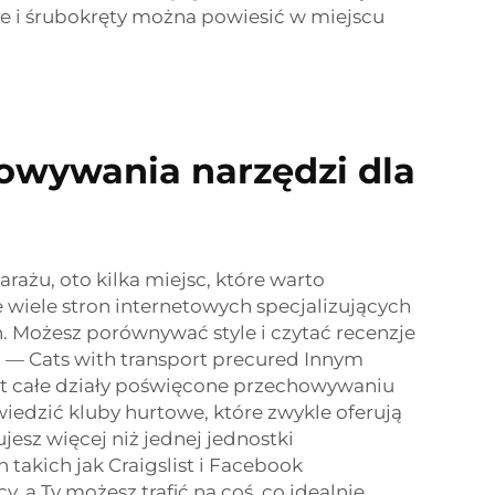
cze i śrubokręty można powiesić w miejscu
owywania narzędzi dla
ażu, oto kilka miejsc, które warto
 wiele stron internetowych specjalizujących
. Możesz porównywać style i czytać recenzje
i — Cats with transport precured Innym
t całe działy poświęcone przechowywaniu
iedzić kluby hurtowe, które zwykle oferują
jesz więcej niż jednej jednostki
akich jak Craigslist i Facebook
 a Ty możesz trafić na coś, co idealnie