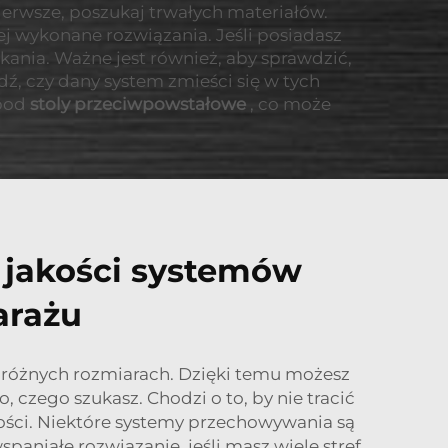
erwsze, poszukaj trwałych materiałów.
j wykonane rozwiązania. Jeśli posiadasz
kania. Ważne jest również, aby sprawdzić,
ź, czy dany system zmieści się w tych
 pod
stoly przeciwpowstałowe
, co może
 jakości systemów
arażu
o różnych rozmiarach. Dzięki temu możesz
 czego szukasz. Chodzi o to, by nie tracić
ości. Niektóre systemy przechowywania są
aniałe rozwiązanie, jeśli masz wiele stref