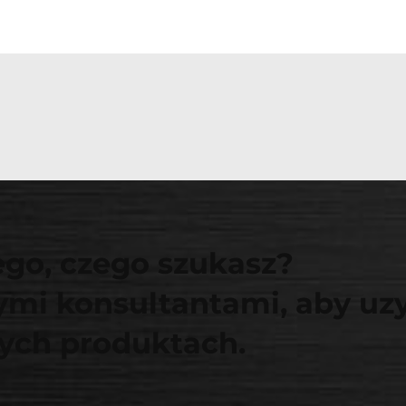
ego, czego szukasz?
zymi konsultantami, aby uz
nych produktach.