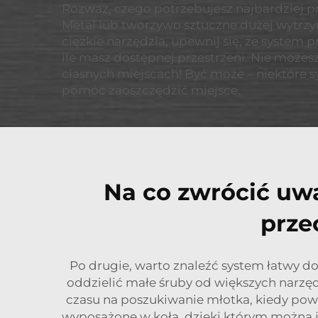
Rozważ, czego potrzebujesz najbardziej p
Metal lub tworzywo sztuczne dużej wytrzy
ciężkie narzędzia, upewnij się, że system
ile masz dostępnej przestrzeni. Nie może
ciasnych miejscach! Być może – niektóre
pomóc zaoszczędzić miejsce.
Na co zwrócić uw
prze
Po drugie, warto znaleźć system łatwy d
oddzielić małe śruby od większych narzędz
czasu na poszukiwanie młotka, kiedy pow
wyposażone w koła, dzięki którym można je