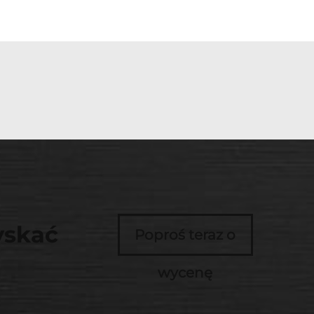
yskać
Poproś teraz o
wycenę