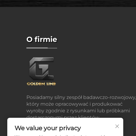
O firmie
Posiadamy silny zespół badawczo-rozwojowy,
który może opracowywać i produkować
wyroby zgodnie z rysunkami lub próbkami
dostarczonymi przez klientów.
We value your privacy