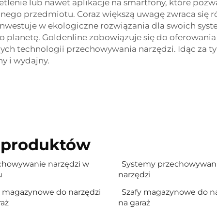
enie lub nawet aplikacje na smartfony, które pozwa
anego przedmiotu. Coraz większą uwagę zwraca się 
westuje w ekologiczne rozwiązania dla swoich sy
 o planetę. Goldenline zobowiązuje się do oferowa
ch technologii przechowywania narzędzi. Idąc za ty
ny i wydajny.
 produktów
chowywanie narzędzi w
Systemy przechowywan
u
narzędzi
y magazynowe do narzędzi
Szafy magazynowe do na
raż
na garaż