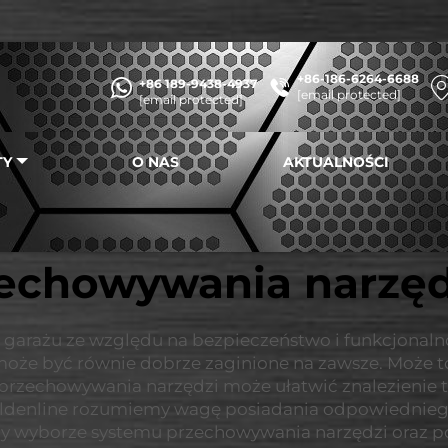
+86-186-6264-6688
+86 189-9438-4937
[email protected]
[email protected]
TY
O NAS
AKTUALNOŚCI
echowywania narzęd
rażu ze względu na bezpieczeństwo i funkcjonalność
że być równie dobrze zaginione na zawsze. Może to n
rzechowywania narzędzi może ułatwić znalezienie t
oldenline rozumiemy wagę posiadania odpowiedniego
 wyborze systemu przechowywania narzędzi oraz por