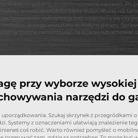
rzy doborze systemu przechowywania narzędzi. Po pi
małości prawdopodobnie będą służyć dłużej niż tanie
 przechowywania wytrzyma je bez wyginania się czy pę
sz zmieścić dużego warsztatu w małym garażu. Sprawd
 systemy można zamontować na ścianie lub schować
agę przy wyborze wysokiej
chowywania narzędzi do g
o uporządkowania. Szukaj skrzynek z przegródkami 
i. Systemy z oznaczeniami ułatwiają znalezienie tego,
inieneś coś robić. Warto również pomyśleć o mobiln
 przesuwać tam, gdzie są potrzebne. To może być wsp