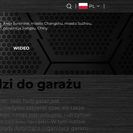
PL
Aleja Sunshine, miasto Changshu, miasto Suzhou,
prowincja Jiangsu, Chiny
WIDEO
zi do garażu
. Jeśli Twój garaż jest
ie tylko zabierać czas, ale także
ego, czego potrzebujesz, i utrzymać
 zestawu narzędzi. W tym wpisie
ady dotyczące organizacji garażu.