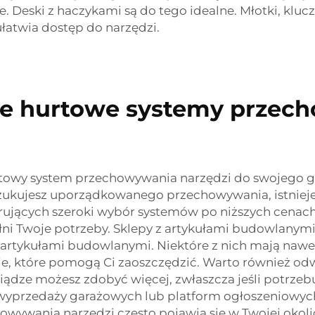
we. Deski z haczykami są do tego idealne. Młotki, klu
łatwia dostęp do narzędzi.
sze hurtowe systemy przech
rtowy system przechowywania narzędzi do swojego gar
oszukujesz uporządkowanego przechowywania, istnieje
erujących szeroki wybór systemów po niższych cenach
pełni Twoje potrzeby. Sklepy z artykułami budowlanym
artykułami budowlanymi. Niektóre z nich mają nawe
je, które pomogą Ci zaoszczędzić. Warto również odw
niądze możesz zdobyć więcej, zwłaszcza jeśli potrzebu
yprzedaży garażowych lub platform ogłoszeniowych t
wywania narzędzi często pojawia się w Twojej okolicy,