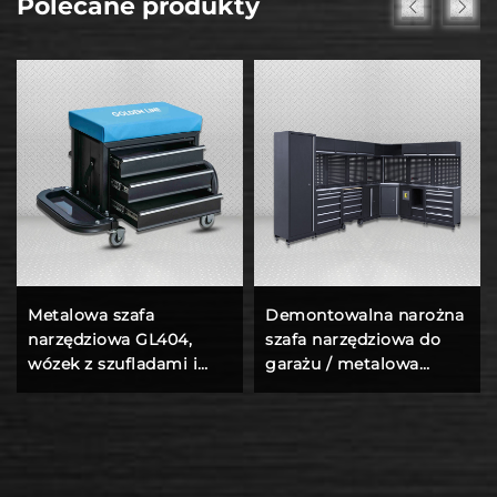
Polecane produkty
Metalowa szafa
Demontowalna narożna
narzędziowa GL404,
szafa narzędziowa do
wózek z szufladami i
garażu / metalowa
siedzeniem
narożna skrzynka na
narzędzia do warsztatu,
stalowa kombinowana
werka