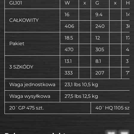
GL101
W
x
G
x
H
16
9.4
14.1
CAŁKOWITY
406
240
36
18.5
12
17.9
Pakiet
470
305
45
13.1
8.1
3
3 SZKÓDY
333
207
77
Waga jednostkowa
23,1 lbs 10,5 kg
Waga wysyłkowa
27,5 lbs 12,5 kg
20`GP 475 szt.
40`HQ 1105 szt.