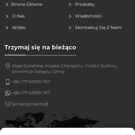
Strona Główna
Produkty
O Nas
Wiadomości
Wideo
Skontaktuj Się Z Nami
Trzymaj się na bieżąco
Aleja Sunshine, miasto Changshu, miasto Suzhou,
prowincja Jiangsu, Chiny
+86-177-61939-767
+86-177-61939-767
[email protected]