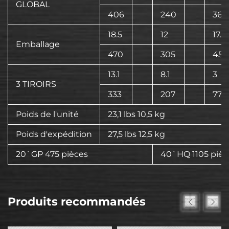
GLOBAL
406
240
360
18.5
12
17.9
Emballage
470
305
455
13.1
8.1
3
3 TIROIRS
333
207
77
Poids de l'unité
23,1 lbs 10,5 kg
Poids d'expédition
27,5 lbs 12,5 kg
20`GP 475 pièces
40`HQ 1105 pièc
Produits recommandés