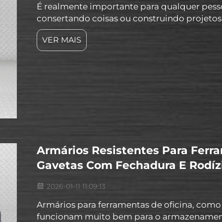
É realmente importante para qualquer pesso
consertando coisas ou construindo projet
entusiasta. Como Escolher a Caixa de Ferra
VER MAIS
ferramentas, você precisa considerar suas fer
Armários Resistentes Para Ferr
Gavetas Com Fechadura E Rodízi
2026-01-11 11:09:13
Armários para ferramentas de oficina, como
funcionam muito bem para o armazenament