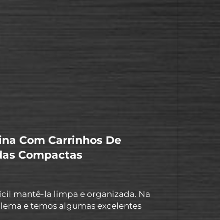
ios móveis, tornando sua oficina mais
erramentas, esses armários...
cina Com Carrinhos De
adas Compactas
ícil mantê-la limpa e organizada. Na
lema e temos algumas excelentes
mo ter uma organização inteligente da