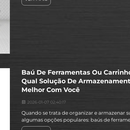
organizada. Essas ferramentas aumentam su
trabalho...
Baú De Ferramentas Ou Carrinh
Qual Solução De Armazenament
Melhor Com Você
2026-01-07 02:40:17
Quando se trata de organizar e armazenar 
algumas opções populares: baús de ferrame
rodízios. Ambos são excelentes para manter