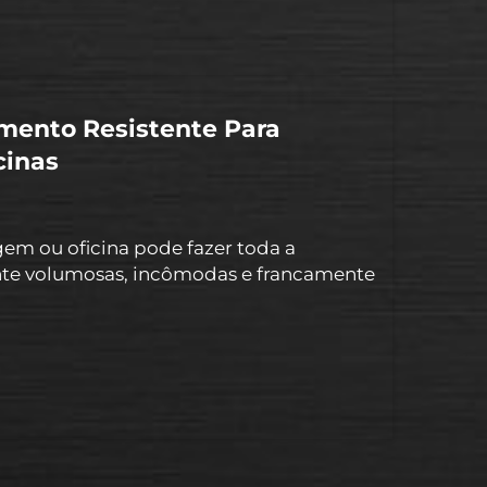
mento Resistente Para
cinas
em ou oficina pode fazer toda a
nte volumosas, incômodas e francamente
 armazenadas. Um bom sistema de
você tem o equipamento certo...