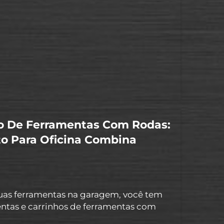
a eficiência em qualquer ambiente de
o De Ferramentas Com Rodas:
o Para Oficina Combina
suas ferramentas na garagem, você tem
ntas e carrinhos de ferramentas com
 uma caixa de ferramentas limpa e