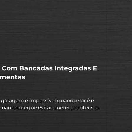
 mais agradável trabalhar com boas...
 Com Bancadas Integradas E
amentas
 garagem é impossível quando você é
 não consegue evitar querer manter sua
ito bem organizada. Seja você um
osta de forma eficiente...