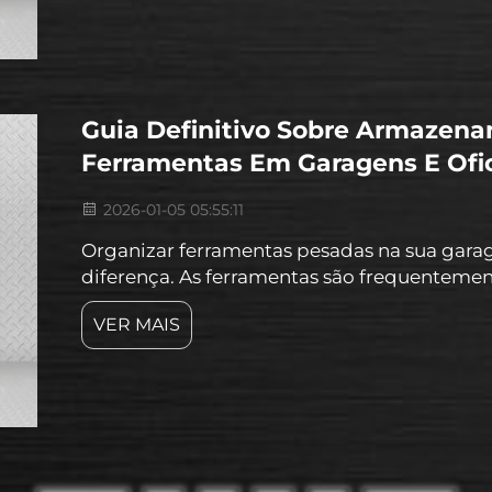
Guia Definitivo Sobre Armazena
Ferramentas Em Garagens E Ofi
2026-01-05 05:55:11
Organizar ferramentas pesadas na sua garag
diferença. As ferramentas são frequenteme
irritantes quando não são adequadamente
VER MAIS
armazenamento aumenta sua eficiência. Se 