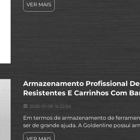
VER MAIS
oficina utilizando carrinhos de ferramentas, 
Armazenamento Profissional De
Resistentes E Carrinhos Com B
2026-01-08 16:22:54
Em termos de armazenamento de ferramentas
ser de grande ajuda. A Goldenline possui ar
bancada que permitem armazenar suas fer
VER MAIS