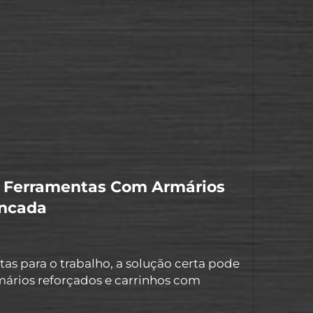
armários...
 Ferramentas Com Armários
ancada
 para o trabalho, a solução certa pode
mários reforçados e carrinhos com
ramentas com segurança e de maneira