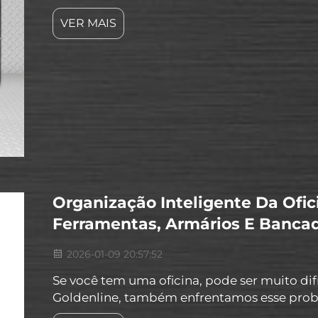
Eles possuem gavetas com fechadura e rodíz
VER MAIS
organizada e segura. Se você possui muitas f
Organização Inteligente Da Ofi
Ferramentas, Armários E Banc
2026-01-09 20:57:52
Se você tem uma oficina, pode ser muito dif
Goldenline, também enfrentamos esse prob
soluções para oferecer. Diretrizes sobre co