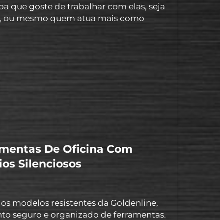
a que goste de trabalhar com elas, seja
os, ou mesmo quem atua mais como
mentas CertaAo selecionar uma caixa de
ramentas e a larg...
amentas De Oficina Com
os Silenciosos
 os modelos resistentes da Goldenline,
o seguro e organizado de ferramentas.