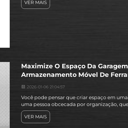
VER MAIS
organizada, mas qual é o ideal para você? É
Maximize O Espaço Da Garagem
Armazenamento Móvel De Ferr
2026-01-06 21:04:57
Você pode pensar que criar espaço em uma
uma pessoa obcecada por organização, que
coleção de ferramentas e equipamentos mu
VER MAIS
entusiasta ou profissional, uma garagem disp