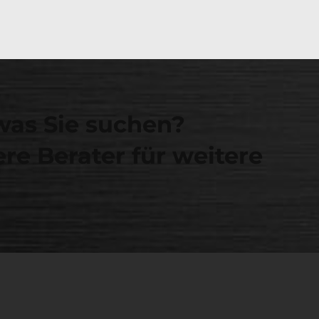
was Sie suchen?
re Berater für weitere