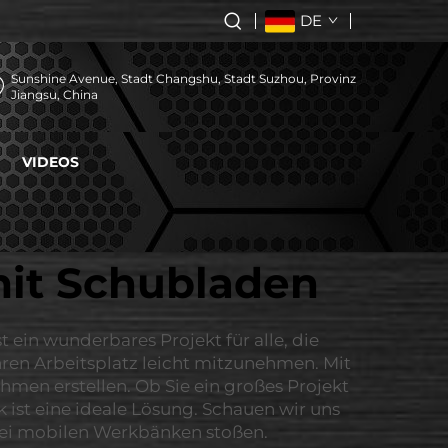
DE
Sunshine Avenue, Stadt Changshu, Stadt Suzhou, Provinz
Jiangsu, China
VIDEOS
it Schubladen
ein wunderbares Projekt für alle, die
hren Arbeitsplatz leicht mitzunehmen. Mit
men erstellen. Ob Sie ein großes Projekt
ist eine ideale Lösung. Schauen wir uns
n bei mobilen Werkbänken stoßen.