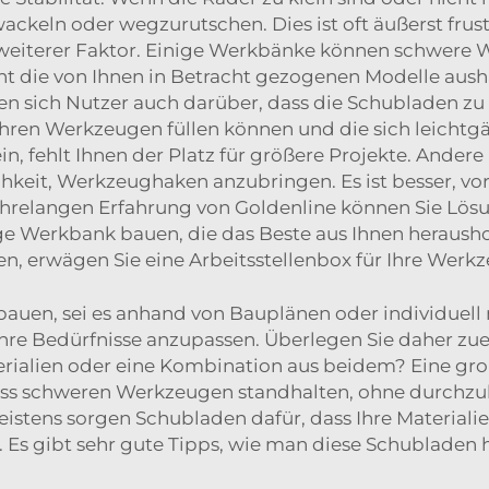
ckeln oder wegzurutschen. Dies ist oft äußerst frus
 weiterer Faktor. Einige Werkbänke können schwere W
cht die von Ihnen in Betracht gezogenen Modelle aus
 sich Nutzer auch darüber, dass die Schubladen zu kl
Ihren Werkzeugen füllen können und die sich leichtgä
ein, fehlt Ihnen der Platz für größere Projekte. Ande
keit, Werkzeughaken anzubringen. Es ist besser, vor
hrelangen Erfahrung von Goldenline können Sie Lösu
e Werkbank bauen, die das Beste aus Ihnen herausho
en, erwägen Sie eine
Arbeitsstellenbox
für Ihre Werk
auen, sei es anhand von Bauplänen oder individuel
Ihre Bedürfnisse anzupassen. Überlegen Sie daher zue
rialien oder eine Kombination aus beidem? Eine große
ss schweren Werkzeugen standhalten, ohne durchzu
stens sorgen Schubladen dafür, dass Ihre Materialien
. Es gibt sehr gute Tipps, wie man diese Schubladen he