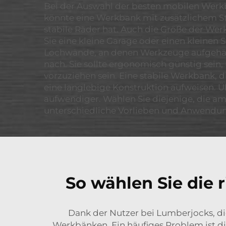
Bei der Auswahl der besten mobilen Werkb
könnte eine Werkbank mit zusätzlichem Sta
stabile Räder hat. Auch die Größe der Werk
Sie eine kleine Garage oder einen kleinen
Lochwände, an denen Werkzeuge aufgehän
nach. Sie sollte ergonomisch günstig sei
vorzuziehen sein. Eine stabile Werkbank, d
eine langlebige Konstruktion aufweisen. Ü
aufwendiger. Wählen Sie diejenige, die am
unterschiedliche Vorlieben und Anwendu
So wählen Sie die 
Dank der Nutzer bei Lumberjocks, d
Werkbänken. Ein häufiges Problem ist die