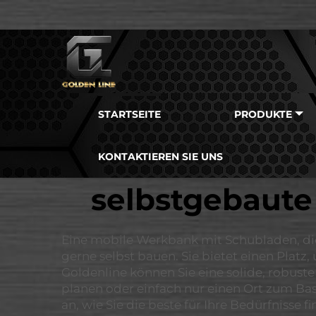
STARTSEITE
PRODUKTE
KONTAKTIEREN SIE UNS
selbstgebaut
Eine mobile Werkbank mit Schubladen, die
gerne selbst bauen. Sie bietet einen Plat
Goldenline können Sie eine solide, robust
planen oder einfach nur einen Ort zum Bas
an, wie Sie die beste für Ihre Bedürfniss