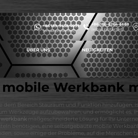
+86-186-6264-6688
+86 189-9438-4937
[email protected]
[email protected]
ÜBER UNS
NEUIGKEITEN
e mobile Werkbank m
 dem Bereich Stauraum und Funktion hinzufügen, ist 
z, um Werkzeuge aufzubewahren, und ermöglicht es, I
e
werkbank
maßgeschneiderte Lösung für Ihr Unterneh
teln benötigen, eine selbstgebaute mobile Werkbank 
e finden, sowie einige der Probleme, auf die Mensche