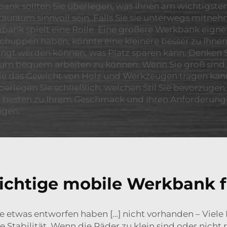
ank sollten Sie überlegen, was Ihnen am wichtigsten
uraum sinnvoll sein. Falls Sie sie unterwegs mitneh
bank spielt eine Rolle. Eine größere Werkbank eignet
 Schuppen haben, könnte eine kleinere besser zu Ihne
gt werden können, was Platz sparen kann. Denken S
n, um bequem arbeiten zu können. Wenn Sie groß sin
ie das Gewicht von Holz und Werkzeugen tragen kann (
berlegen Sie schließlich, welchen Stil Sie bevorzuge
 besten zu Ihrem Geschmack und Ihren Anforderungen 
ngen.
richtige mobile Werkbank f
ie etwas entworfen haben […] nicht vorhanden – Viel
 Stabilität. Wenn die Räder zu klein sind oder nicht r