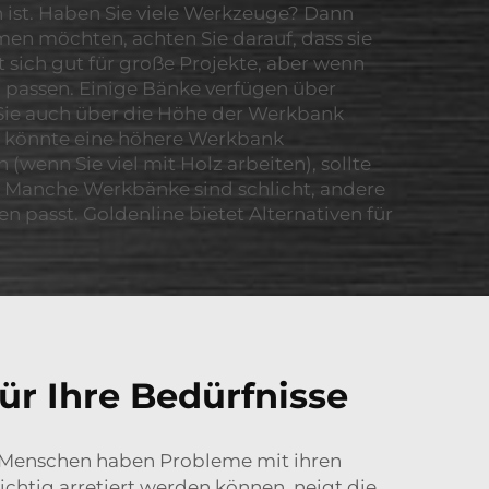
 ist. Haben Sie viele Werkzeuge? Dann
men möchten, achten Sie darauf, dass sie
 sich gut für große Projekte, aber wenn
n passen. Einige Bänke verfügen über
ie auch über die Höhe der Werkbank
d, könnte eine höhere Werkbank
wenn Sie viel mit Holz arbeiten), sollte
n. Manche Werkbänke sind schlicht, andere
passt. Goldenline bietet Alternativen für
ür Ihre Bedürfnisse
e Menschen haben Probleme mit ihren
ichtig arretiert werden können, neigt die