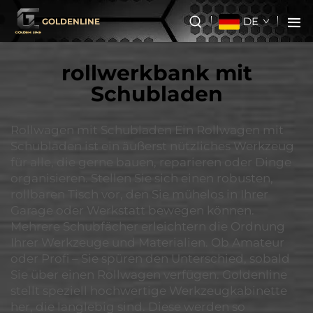
DE
GOLDENLINE
rollwerkbank mit
Schubladen
Rollwagen mit Schubladen Ein Rollwagen mit
Schubladen ist ein äußerst nützliches Werkzeug
für alle, die gerne bauen, reparieren oder Dinge
organisieren. Stellen Sie sich einen robusten,
rollbaren Tisch vor, den Sie mühelos in Ihrer
Garage oder Werkstatt bewegen können.
Mehrere Schubfächer erleichtern die Ordnung
Ihrer Werkzeuge und Materialien. Ob Amateur
oder Profi – Sie spüren den Unterschied, sobald
Sie über einen Rollwagen verfügen. Goldenline
stellt speziell hochwertige Werkzeugkabinette
her, die langlebig sind. Diese werden so