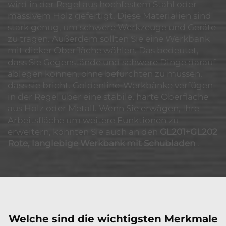
wird in der Regel aus hochfestem Stahl oder
massivem Holz gefertigt. Diese Materialien sind
stark genug, um schwere Werkzeuge und Geräte
zu tragen. Außerdem sollten Sie eine Werkbank
mit dicker Oberfläche wählen. Das bedeutet,
dass Sie Gegenstände und schwere Dinge darauf
ablegen können, ohne befürchten zu müssen,
dass sie bricht. Goldenline-Werkbänke verfügen
in der Regel über eine stabile, harte Oberfläche
aus Holz oder Metall. Wenn Sie erwägen, Ihre
Arbeitsfläche um weitere Funktionen zu
erweitern, könnten Sie auch an den
GL201+GL202
Rote, langlebige Werkbank mit Schubladen
.
Welche sind die wichtigsten Merkmale