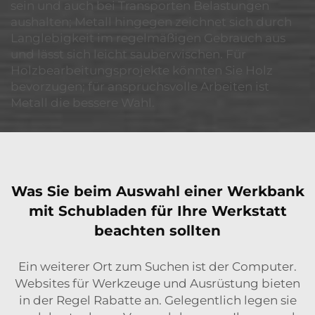
sein und auch bei Transporten Belastungen
aushalten; Metall hingegen zeichnet sich durch
Langlebigkeit im regelmäßigen Gebrauch aus
und lässt sich leicht sauberwischen. Für
Holzbearbeitungsprojekte könnten Sie Holz
bevorzugen; für anspruchsvolle Arbeiten ist
Metall die bessere Wahl.
Was Sie beim Auswahl einer Werkbank
mit Schubladen für Ihre Werkstatt
beachten sollten
Ein weiterer Ort zum Suchen ist der Computer.
Websites für Werkzeuge und Ausrüstung bieten
in der Regel Rabatte an. Gelegentlich legen sie