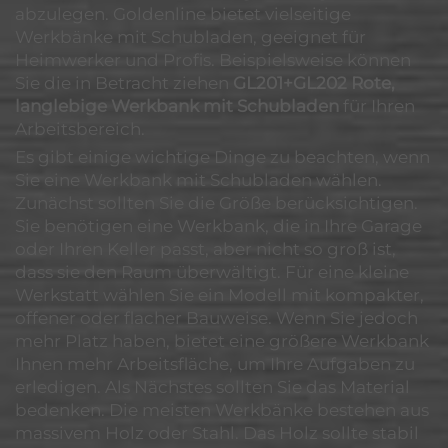
abzulegen. Goldenline bietet vielseitige
Werkbänke mit Schubladen, geeignet für
Heimwerker und Profis. Beispielsweise können
Sie die in Betracht ziehen
GL201+GL202 Rote,
langlebige Werkbank mit Schubladen
für Ihren
Arbeitsbereich.
Es gibt einige wichtige Dinge zu beachten, wenn
Sie eine Werkbank mit Schubladen wählen.
Zunächst sollten Sie die Größe berücksichtigen.
Sie benötigen eine Werkbank, die in Ihre Garage
oder Ihren Keller passt, aber nicht so groß ist,
dass sie den Raum überwältigt. Für eine kleine
Werkstatt wählen Sie ein Modell mit kompakter,
offener oder flacher Bauweise. Wenn Sie jedoch
mehr Platz haben, bietet eine größere Werkbank
Ihnen mehr Arbeitsfläche, um Ihre Aufgaben zu
erledigen. Als Nächstes sollten Sie das Material
bedenken. Die meisten Werkbänke bestehen aus
massivem Holz oder Stahl. Das Holz sollte stabil