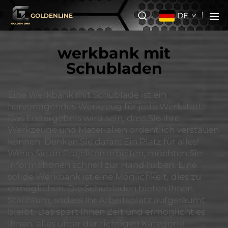
DE
GOLDENLINE
werkbank mit
Schubladen
Eine Werkbank mit Schublade ist ein
hervorragendes Werkzeug für jede Werkstatt.
Das Endergebnis wird sein, dass Sie Ihre
Werkzeuge und Materialien ordentlich verstauen
können. Denken Sie daran: Ein Platz für alles!
Wenn Sie an Projekten arbeiten, möchten Sie
Informationen schnell zur Hand haben. Eine
solide Werkbank ist eine Möglichkeit, dies zu
ermöglichen. Die Schubladen bieten Ihnen
Stauraum, sodass Ihr Arbeitsplatz aufgeräumt
bleibt. Das spart Ihnen Zeit und ermöglicht es
Ihnen, alles unter der richtigen Kategorie