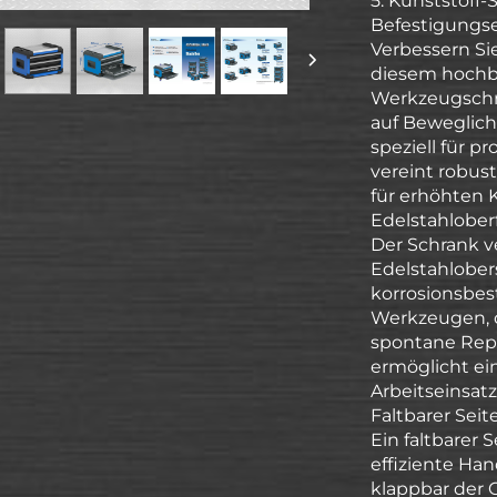
5. Kunststoff-
Befestigungs
Verbessern Sie
diesem hochbe
Werkzeugschra
auf Beweglich
speziell für p
vereint robu
für erhöhten 
Edelstahlober
Der Schrank v
Edelstahlobers
korrosionsbes
Werkzeugen, d
spontane Repa
ermöglicht ei
Arbeitseinsatz
Faltbarer Seit
Ein faltbarer 
effiziente Ha
klappbar der 