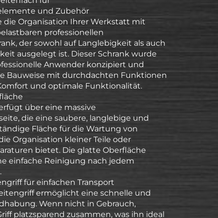
Seitenfach für
elemente und Zubehör
 die Organisation Ihrer Werkstatt mit
lastbaren professionellen
nk, der sowohl auf Langlebigkeit als auch
keit ausgelegt ist. Dieser Schrank wurde
rofessionelle Anwender konzipiert und
ste Bauweise mit durchdachten Funktionen
Komfort und optimale Funktionalität.
fläche
erfügt über eine massive
eite, die eine saubere, langlebige und
tändige Fläche für die Wartung von
ie Organisation kleiner Teile oder
raturen bietet. Die glatte Oberfläche
ne einfache Reinigung nach jedem
.
engriff für einfachen Transport
Seitengriff ermöglicht eine schnelle und
ndhabung. Wenn nicht in Gebrauch,
Griff platzsparend zusammen, was ihn ideal