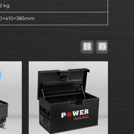
,2 kg
70×410×385mm