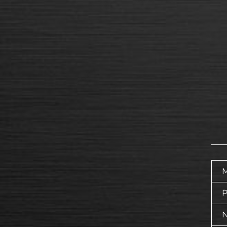
M
P
N