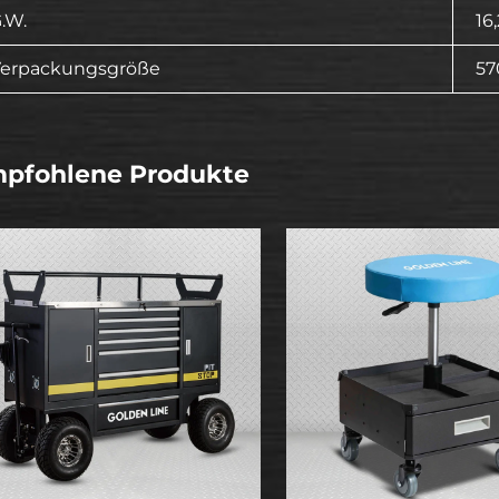
.W.
16
erpackungsgröße
5
pfohlene Produkte