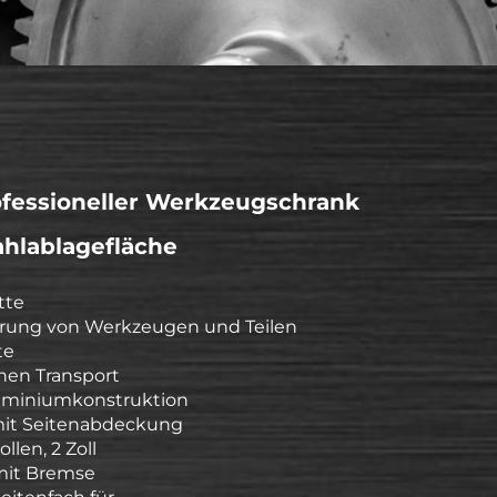
ofessioneller Werkzeugschrank
ahlablagefläche
tte
rung von Werkzeugen und Teilen
te
achen Transport
luminiumkonstruktion
mit Seitenabdeckung
llen, 2 Zoll
 mit Bremse