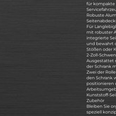
für kompakte 
Servicefahrze
Robuste Alum
Seitenabdec
Für Langlebig
mit robuster 
integrierte S
und bewahrt d
Stößen oder K
2-Zoll-Schwen
Ausgestattet 
der Schrank 
Zwei der Roll
den Schrank w
positionieren 
Arbeitsumgeb
Kunststoff-Se
Zubehör
Bleiben Sie or
speziell konzi