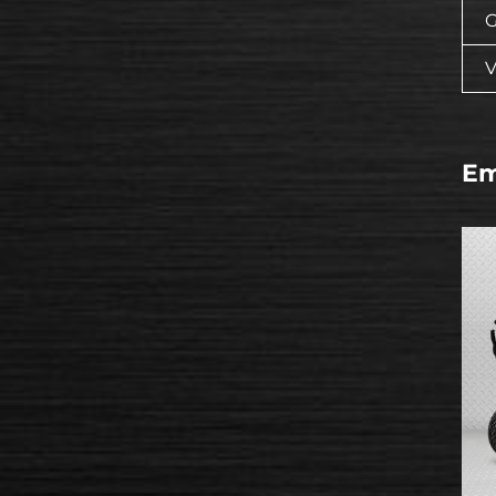
G
V
Em