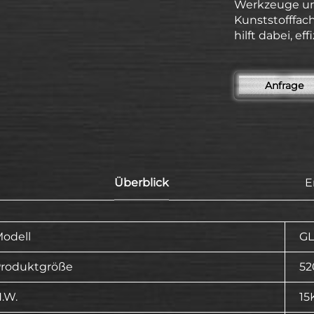
Werkzeuge und
Kunststofffach
hilft dabei, e
Anfrage
Überblick
E
odell
GL
roduktgröße
5
.W.
15