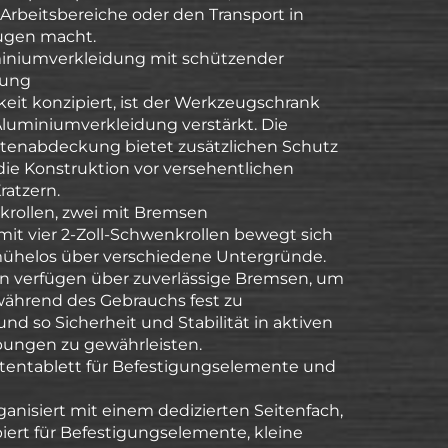
Arbeitsbereiche oder den Transport in
ugen macht.
iniumverkleidung mit schützender
kung
keit konzipiert, ist der Werkzeugschrank
Aluminiumverkleidung verstärkt. Die
eitenabdeckung bietet zusätzlichen Schutz
ie Konstruktion vor versehentlichen
ratzern.
krollen, zwei mit Bremsen
mit vier 2-Zoll-Schwenkrollen bewegt sich
mühelos über verschiedene Untergründe.
en verfügen über zuverlässige Bremsen, um
ährend des Gebrauchs fest zu
und so Sicherheit und Stabilität in aktiven
ungen zu gewährleisten.
itentablett für Befestigungselemente und
ganisiert mit einem dedizierten Seitenfach,
piert für Befestigungselemente, kleine