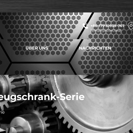
+86-177-61939-767
[email protected]
ÜBER UNS
NACHRICHTEN
eugschrank-Serie
rie