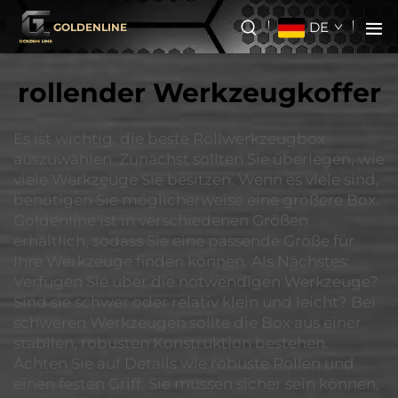
DE
GOLDENLINE
rollender Werkzeugkoffer
Es ist wichtig, die beste Rollwerkzeugbox
auszuwählen. Zunächst sollten Sie überlegen, wie
viele Werkzeuge Sie besitzen. Wenn es viele sind,
benötigen Sie möglicherweise eine größere Box.
Goldenline ist in verschiedenen Größen
erhältlich, sodass Sie eine passende Größe für
Ihre Werkzeuge finden können. Als Nächstes:
Verfügen Sie über die notwendigen Werkzeuge?
Sind sie schwer oder relativ klein und leicht? Bei
schweren Werkzeugen sollte die Box aus einer
stabilen, robusten Konstruktion bestehen.
Achten Sie auf Details wie robuste Rollen und
einen festen Griff. Sie müssen sicher sein können,