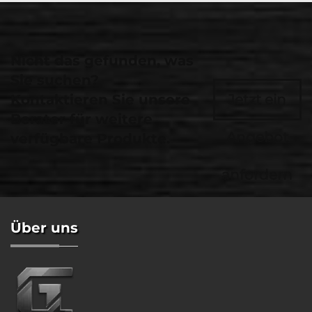
Nicht das gefunden, was
Sie suchen?
Kontaktieren Sie unsere
Jetzt ein
Berater für weitere
Angebot
verfügbare Produkte.
anfordern
Über uns