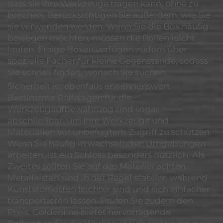
dass sie Ihre Werkzeuge tragen kann, ohne zu
brechen. Berücksichtigen Sie außerdem, wie Sie
sie verwenden werden. Wenn Sie die Box häufig
bewegen möchten, müssen die Rollen leicht
laufen. Einige Boxen verfügen zudem über
spezielle Fächer für kleine Gegenstände, sodass
Sie schnell finden, wonach Sie suchen.
Sicherheit ist ebenfalls erwähnenswert.
Bestimmte Rollwagen für die
Werkzeugaufbewahrung sind sogar
abschließbar, um Ihre Werkzeuge und
Materialien vor unbefugtem Zugriff zu schützen.
Wenn Sie häufig in wechselnden Umgebungen
arbeiten, ist ein Schloss besonders nützlich. Als
Zweites sollten Sie auf das Material achten.
Metallkisten sind in der Regel stabiler, während
Kunststoffkisten leichter sind und sich einfacher
transportieren lassen. Prüfen Sie zudem den
Preis. Goldenline bietet hervorragende