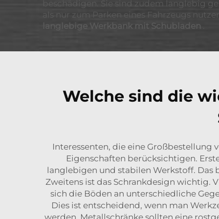
beschädigen. Sie sind zudem langlebig geb
als nur zum Parken eines Fahrzeugs nutzen
langlebige Werkbank mit Schubladen
.
Welche sind die w
Interessenten, die eine Großbestellung 
Eigenschaften berücksichtigen. Erste
langlebigen und stabilen Werkstoff. Da
Zweitens ist das Schrankdesign wichtig. V
sich die Böden an unterschiedliche Gege
Dies ist entscheidend, wenn man Werkze
werden. Metallschränke sollten eine rost