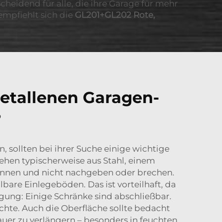
heidend für alle, die ihre Garage für mehr
empfiehlt sich die
GL201+GL202 Rote,
etallenen Garagen-
?
 sollten bei ihrer Suche einige wichtige
tehen typischerweise aus Stahl, einem
önnen und nicht nachgeben oder brechen.
bare Einlegeböden. Das ist vorteilhaft, da
gung: Einige Schränke sind abschließbar.
hte. Auch die Oberfläche sollte bedacht
uer zu verlängern – besonders in feuchten