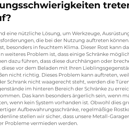
ungsschwierigkeiten trete
uf?
d eine nützliche Lösung, um Werkzeuge, Ausrüstung
forderungen, die bei der Nutzung auftreten können. 
ist, besonders in feuchtem Klima. Dieser Rost kann d
n weiteres Problem ist, dass einige Schränke möglich
n dazu führen, dass diese durchhängen oder breche
, diese vor dem Beladen mit Ihren Lieblingsgegenst
n nicht richtig. Dieses Problem kann auftreten, weil
r Schrank nicht waagerecht steht, werden die Türen n
nstände im hinteren Bereich der Schränke zu erreiche
ommen. Das kann besonders ärgerlich sein, wenn man
lten, wenn kein System vorhanden ist. Obwohl dies gr
wertiger Aufbewahrungsschränke, regelmäßige Rostko
denline stellen wir sicher, dass unsere Metall-Gar
eser Probleme vermieden werden.