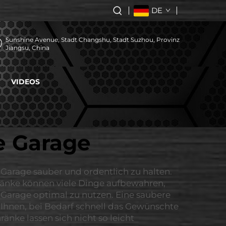
DE
Sunshine Avenue, Stadt Changshu, Stadt Suzhou, Provinz
Jiangsu, China
VIDEOS
e Garage
Garage sauber und ordentlich zu halten.
ränke können viele Dinge aufbewahren,
r Garage optimal zu nutzen. Eine saubere
 Ihnen, bei Bedarf schnell das Gewünschte
nke lassen sich nicht so leicht