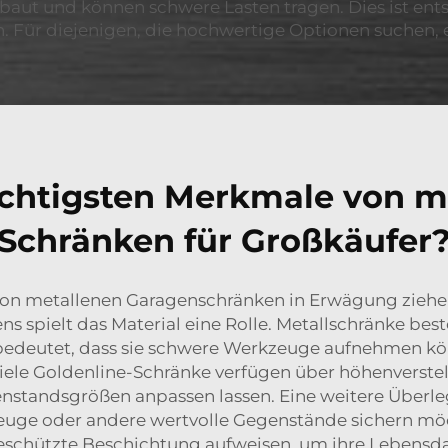
aut und können schwere Lasten tragen. Dies ist entsc
. Für diejenigen, die hochwertige Optionen suchen, 
ichtigsten Merkmale von m
Schränken für Großkäufer
von metallenen Garagenschränken in Erwägung ziehen,
ns spielt das Material eine Rolle. Metallschränke bes
s bedeutet, dass sie schwere Werkzeuge aufnehmen k
iele Goldenline-Schränke verfügen über höhenverstell
nstandsgrößen anpassen lassen. Eine weitere Überle
uge oder andere wertvolle Gegenstände sichern möc
geschützte Beschichtung aufweisen, um ihre Lebensda