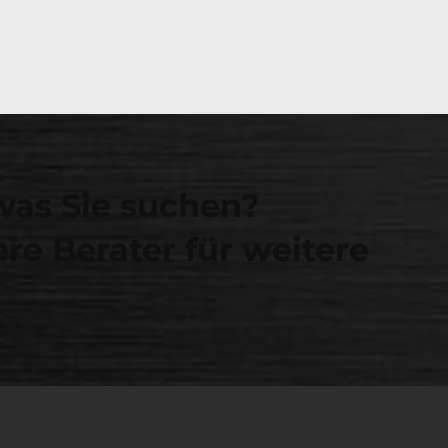
was Sie suchen?
re Berater für weitere