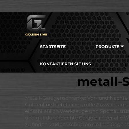
STARTSEITE
PRODUKTE
KONTAKTIEREN SIE UNS
metall-
Metall-Garagenschränke: Vor- und Nachteil
Goldenline bietet eine große Auswahl an 
einschließlich Werkzeuge und Sportausrüst
und gut durchdachte Garage, in der alle W
zu finden. Zudem schützen sie Ihre Gegens