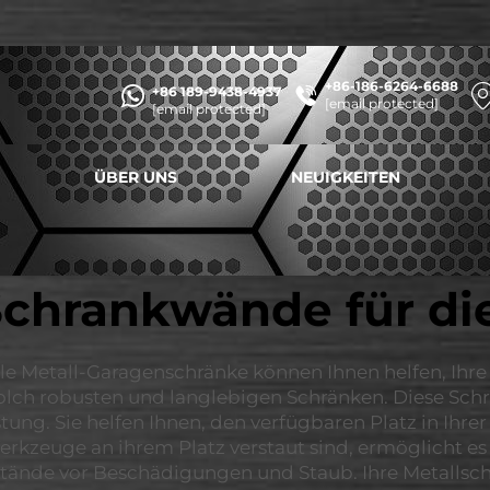
+86-186-6264-6688
+86 189-9438-4937
[email protected]
[email protected]
ÜBER UNS
NEUIGKEITEN
Schrankwände für di
e Metall-Garagenschränke können Ihnen helfen, Ihre 
solch robusten und langlebigen Schränken. Diese Sch
ung. Sie helfen Ihnen, den verfügbaren Platz in Ihre
erkzeuge an ihrem Platz verstaut sind, ermöglicht es
tände vor Beschädigungen und Staub. Ihre Metallschrä