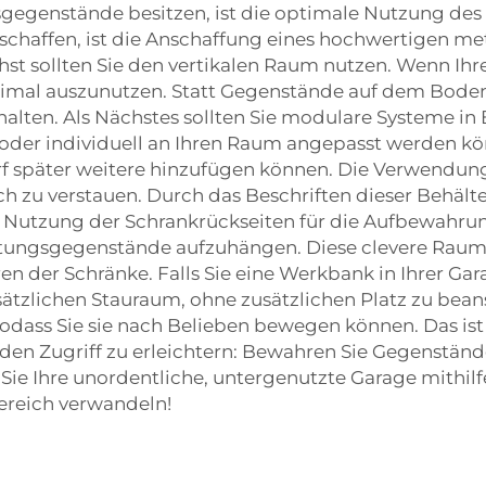
egenstände besitzen, ist die optimale Nutzung des P
chaffen, ist die Anschaffung eines hochwertigen me
hst sollten Sie den vertikalen Raum nutzen. Wenn Ih
timal auszunutzen. Statt Gegenstände auf dem Boden 
halten. Als Nächstes sollten Sie modulare Systeme in 
 oder individuell an Ihren Raum angepasst werden kö
 später weitere hinzufügen können. Die Verwendung
lich zu verstauen. Durch das Beschriften dieser Beh
t die Nutzung der Schrankrückseiten für die Aufbewah
tungsgegenstände aufzuhängen. Diese clevere Raum
ren der Schränke. Falls Sie eine Werkbank in Ihrer Ga
usätzlichen Stauraum, ohne zusätzlichen Platz zu bea
odass Sie sie nach Belieben bewegen können. Das ist 
 den Zugriff zu erleichtern: Bewahren Sie Gegenständ
 Sie Ihre unordentliche, untergenutzte Garage mithil
bereich verwandeln!