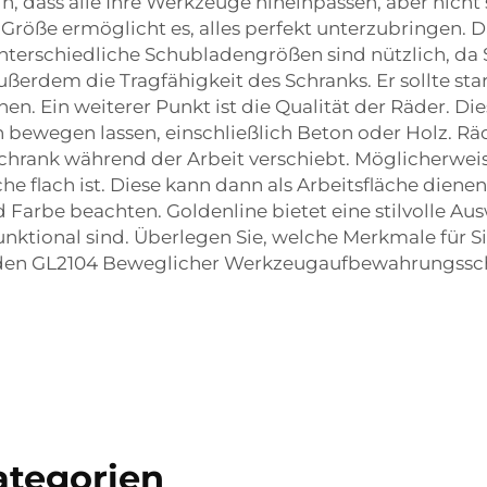
n, dass alle Ihre Werkzeuge hineinpassen, aber nicht 
 Größe ermöglicht es, alles perfekt unterzubringen. D
terschiedliche Schubladengrößen sind nützlich, da 
erdem die Tragfähigkeit des Schranks. Er sollte sta
n. Ein weiterer Punkt ist die Qualität der Räder. Die
bewegen lassen, einschließlich Beton oder Holz. Räde
r Schrank während der Arbeit verschiebt. Möglicherwei
che flach ist. Diese kann dann als Arbeitsfläche die
 Farbe beachten. Goldenline bietet eine stilvolle Aus
unktional sind. Überlegen Sie, welche Merkmale für S
 den
GL2104 Beweglicher Werkzeugaufbewahrungsschr
tegorien