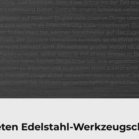
glebig, was bedeutet, dass diese Schränke der Zeit st
e Lagelösung bietet, weshalb unsere Schränke vielse
gkästen auf Rädern? Es gibt viele positive Dinge üb
st sich einfach als Erleichterung zusammenfassen. Zum
n festen Platz hat, können Sie schneller auf das zugr
nen, den Schrank überallhin zu rollen, sei es etwas n
cht benutzt wird. Ein weiterer großer Vorteil ist, da
Schäden erleidet, selbst wenn er mit etwas Wasser i
fhellen kann. Stellen Sie sich nur vor, wie angenehm 
änken zu arbeiten und zu putzen! Nicht zuletzt sind
Sie Ihre Werkzeuge sicher verwahren können, wenn Sie
ders wenn Sie in einem gemeinschaftlich genutzten B
ieten Edelstahl-Werkzeugsc