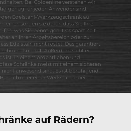
andhalten. Bei Goldenline verstehen wir
itig genug für jeden Anwender sind.
er den Edelstahl-Werkzeugschrank auf
 einen sorgen sie dafür, dass Sie Ihre
eifen, was Sie benötigen. Das spart Zeit
äher an Ihren Arbeitsbereich oder zur
ss Edelstahl nicht rostet. Das garantiert,
n Berührung kommt. Außerdem sieht er
es ist, in einem ordentlichen und
 diese Schränke meist mit einem sicheren
 nicht anwesend sind. Es ist beruhigend,
ereich oder einer Werkstatt arbeiten.
hränke auf Rädern?