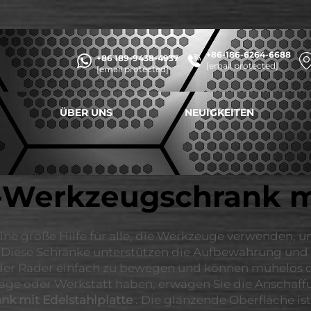
+86-186-6264-6688
+86 189-9438-4937
[email protected]
[email protected]
ÜBER UNS
NEUIGKEITEN
l-Werkzeugschrank m
ine große Hilfe für alle, die Werkzeuge verwenden, u
. Diese Schränke unterstützen die Aufbewahrung und
nk der Räder einfach zu bewegen und können mühelos
age oder Werkstatt haben, erwägen Sie die Anschaf
nk mit Edelstahlplatte
. Die glänzende Oberfläche is