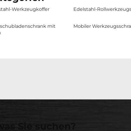
stahl-Werkzeugkoffer
Edelstahl-Rollwerkzeug
lschubladenschrank mit
Mobiler Werkzeugsschr
n
was Sie suchen?