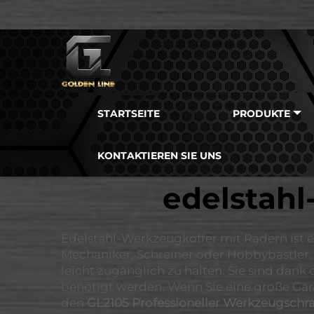
STARTSEITE
PRODUKTE
KONTAKTIEREN SIE UNS
edelstah
Edelstahl-Werkzeugkoffer mit Rädern ist e
Mechaniker, Schreiner oder Hobbybastler
leicht zugänglich zu halten. Sie sind da
benötigt werden. Wenn Sie eine große Gar
den
GL2105 Professioneller Werkzeugschra