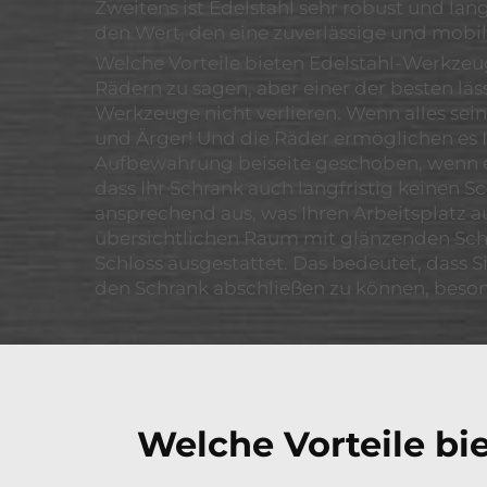
Zweitens ist Edelstahl sehr robust und lan
den Wert, den eine zuverlässige und mobil
Welche Vorteile bieten Edelstahl-Werkzeu
Rädern zu sagen, aber einer der besten läs
Werkzeuge nicht verlieren. Wenn alles seine
und Ärger! Und die Räder ermöglichen es Ih
Aufbewahrung beiseite geschoben, wenn er ni
dass Ihr Schrank auch langfristig keinen 
ansprechend aus, was Ihren Arbeitsplatz au
übersichtlichen Raum mit glänzenden Schr
Schloss ausgestattet. Das bedeutet, dass 
den Schrank abschließen zu können, beson
Welche Vorteile b