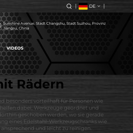
DE
Sunshine Avenue, Stadt Changshu, Stadt Suzhou, Provinz
Jiangsu, China
VIDEOS
it Rädern
nd besonders vorteilhaft für Personen wie
 helfen dabei, Werkzeuge geordnet und
 dorthin geschoben werden, wo sie gerade
fung eines Edelstahl-Werkzeugschranks wie
t ansprechend und leicht zu reinigen.