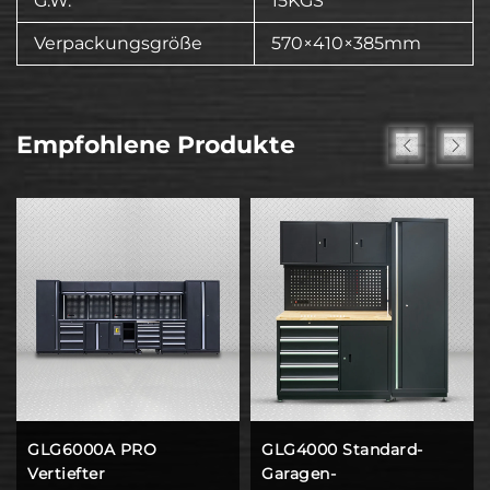
G.W.
15KGS
Verpackungsgröße
570×410×385mm
Empfohlene Produkte
GLG6000A PRO
GLG4000 Standard-
Vertiefter
Garagen-