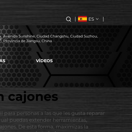
ES
Avenida Sunshine, Ciudad Changshu, Ciudad Suzhou,
Provincia de Jiangsu, China
AS
VÍDEOS
n cajones
l para personas a las que les gusta reparar
 cual puedas extender herramientas,
ajones. De esta forma, maximizas la