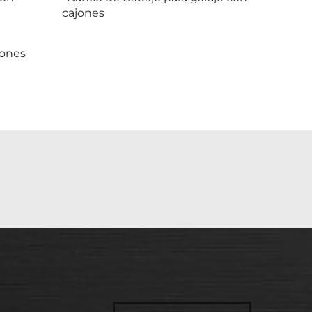
cajones
jones