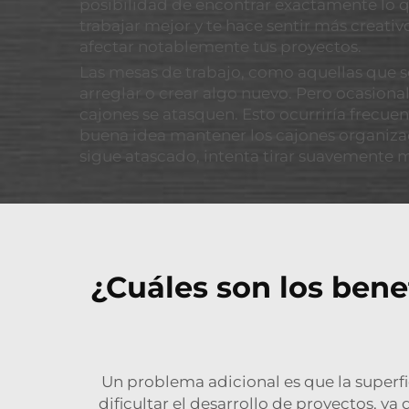
posibilidad de encontrar exactamente lo q
trabajar mejor y te hace sentir más creati
afectar notablemente tus proyectos.
Las mesas de trabajo, como aquellas que se
arreglar o crear algo nuevo. Pero ocasio
cajones se atasquen. Esto ocurriría frecue
buena idea mantener los cajones organizad
sigue atascado, intenta tirar suavemente 
¿Cuáles son los bene
Un problema adicional es que la superfi
dificultar el desarrollo de proyectos, ya