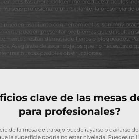
ue necesitas ahora. Goldenline produce artículos inc
vo. Ya seas profesional o principiante, la presencia d
 pueden usar junto con herramientas, son muy práctic
nalmente pueden presentar problemas que dificultan 
ntemente si están demasiado llenos o bloqueados. Par
os. Asegúrate de sacar objetos que no necesitas o q
mientras buscas posibles obstrucciones.
ficios clave de las mesas d
para profesionales?
cie de la mesa de trabajo puede rayarse o dañarse d
 que la superficie podría no estar nivelada. Puedes ut