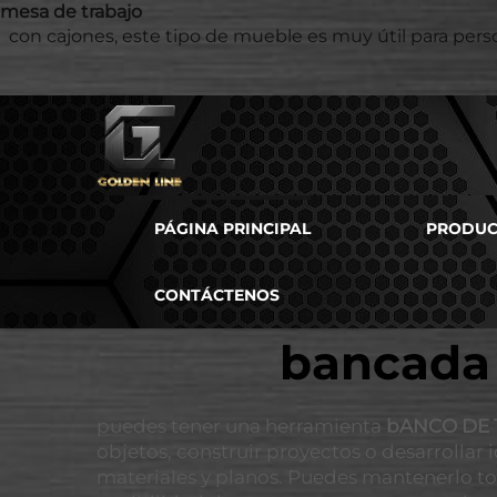
mesa de trabajo
con cajones, este tipo de mueble es muy útil para persona
PÁGINA PRINCIPAL
PRODUC
CONTÁCTENOS
bancada 
puedes tener una herramienta
bANCO DE
objetos, construir proyectos o desarrollar
materiales y planos. Puedes mantenerlo to