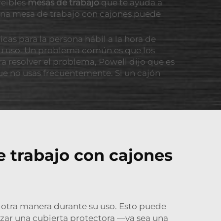
reíbles
mesas de trabajo
que te ayuda a
e una mesa de trabajo con cajones puede
as para la persona hábil a la hora de
su uso. Un problema común es que los
a resolver el problema, Powell dijo que es
ue no usas frecuentemente. Si un cajón
e trabajo con cajones
e otra manera durante su uso. Esto puede
ilizar una cubierta protectora —ya sea una