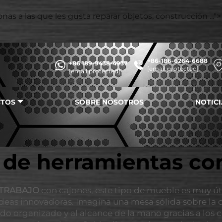
s a las que les gusta reparar objetos, construcción ...">
+86-186-6264-6688
+86 189-9438-4937
[email protected]
[email protected]
TOS
SOBRE NOSOTROS
NOTICI
de herramientas co
 TRABAJO
con cajones, este tipo de mueble es muy úti
 ideas innovadoras. Imagina una mesa sólida sobre la
do organizado y al alcance de la mano gracias a los c