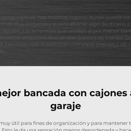
tenga cajones, hay muchos lugares donde puede naveg
si no es muy exigente y quiere ahorrar algo de dinero,
 opción. Las empresas que venden al por menor banc
ncontrar empresas que vendan bancos de trabajo Gold
d. Los sitios web le permiten comparar precios y ver
da.
ejor bancada con cajones a
garaje
muy útil para fines de organización y para mantener t
a. Esto le da una sensación menos desordenada y hace