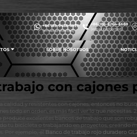
+86-186-6264-6688
+86 189-9438-4937
[email protected]
[email protected]
TOS
SOBRE NOSOTROS
NOTICI
rabajo con cajones 
a calidad y resistentes con cajones, entonces no busq
s todo en orden, es más fácil ver lo que necesitas. 
e produce excelentes bancos de trabajo que son rob
do tu bicicleta o trabajando en proyectos, creando 
s. Por ejemplo, el
Banco de trabajo rojo duradero G