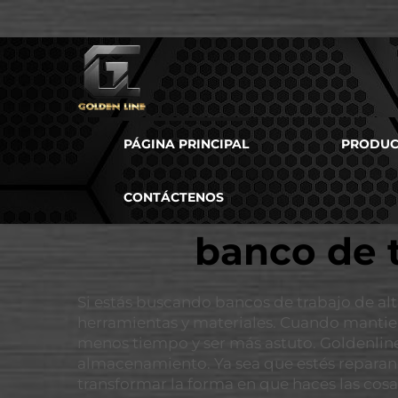
PÁGINA PRINCIPAL
PRODUC
CONTÁCTENOS
banco de t
Si estás buscando bancos de trabajo de alt
herramientas y materiales. Cuando mantiene
menos tiempo y ser más astuto. Goldenlin
almacenamiento. Ya sea que estés reparan
transformar la forma en que haces las cosa