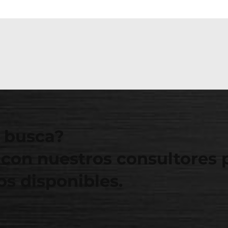
 busca?
con nuestros consultores 
s disponibles.