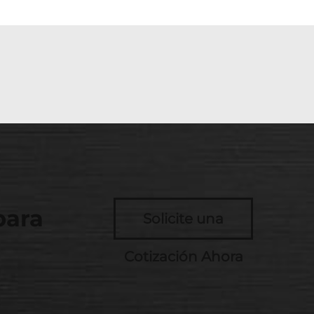
para
Solicite una
Cotización Ahora