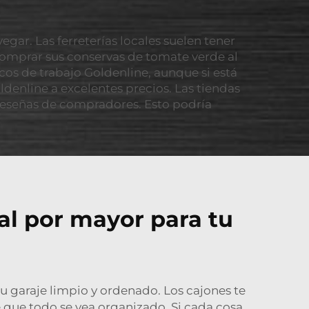
ar. Las ferreterías locales suelen tener
 comprar sus conservas de tomate verde al
os de trabajo Goldenline, aunque si está
enline a excelentes precios. Las tiendas
 reseñas de compradores. Esto podría
l por mayor para tu
u garaje limpio y ordenado. Los cajones te
 que todo se vea organizado. Si cada cosa