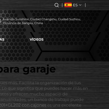
ES
Avenida Sunshine, Ciudad Changshu, Ciudad Suzhou,
Provincia de Jiangsu, China
AS
VÍDEOS
para garaje
ues más. Facilita la organización de tus
2. Lo que significa que puedes hacer más en
ustos y ofrecen mucho espacio de
manualidades, un banco de trabajo puede
L201+GL202 con cajones
es una excelente