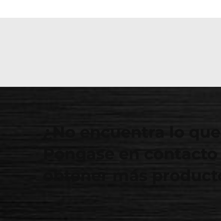
¿No encuentra lo que
Póngase en contacto 
obtener más producto