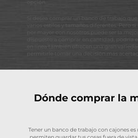
opción.
Si desea comprar un banco de trabajo que 
varios estilos y tamaños diferentes. Pero 
por mayor con nosotros puede ser la mejor
dispuesto a comprar en cantidad, podría e
en línea también ofrecen una gran varieda
permitirle tomar una decisión más acerta
Dónde comprar la m
Tener un banco de trabajo con cajones es 
permiten guardar tus cosas fuera de vist