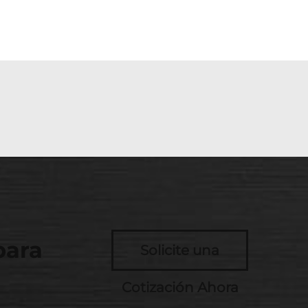
para
Solicite una
Cotización Ahora