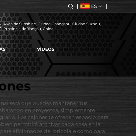
ES
Avenida Sunshine, Ciudad Changshu, Ciudad Suzhou,
Provincia de Jiangsu, China
AS
VÍDEOS
jones
final será que puedes mantener tus
trabajando en proyectos, simplemente
rarlo. Los cajones te ofrecen espacio para
ién permitirá archivar cada cosa en la
 para aficionados del bricolaje como para