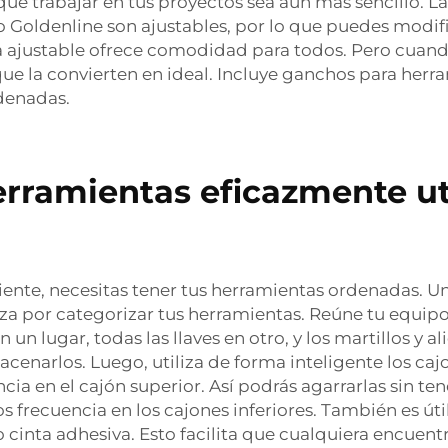
ue trabajar en tus proyectos sea aún más sencillo. La
 Goldenline son ajustables, por lo que puedes modifi
sa ajustable ofrece comodidad para todos. Pero cuand
que la convierten en ideal. Incluye ganchos para herra
denadas.
rramientas eficazmente ut
iciente, necesitas tener tus herramientas ordenadas. U
a por categorizar tus herramientas. Reúne tu equipo 
un lugar, todas las llaves en otro, y los martillos y a
cenarlos. Luego, utiliza de forma inteligente los caj
ia en el cajón superior. Así podrás agarrarlas sin t
recuencia en los cajones inferiores. También es útil 
 cinta adhesiva. Esto facilita que cualquiera encuen