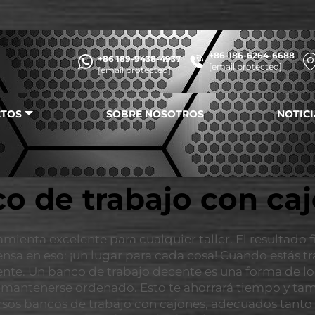
+86-186-6264-6688
+86 189-9438-4937
[email protected]
[email protected]
TOS
SOBRE NOSOTROS
NOTICI
o de trabajo con ca
mienta excelente para cualquier taller. El resultado 
ensa en eso: ¡un lugar para cada cosa! Cuando estás 
nte. Un banco de trabajo decente es una forma de log
mantenerse ordenado. Esto te ahorrará tiempo y tamb
ersos bancos de trabajo con cajones, adecuados tanto