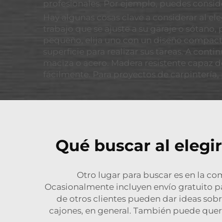
profesionales. Por ejemplo, puedes consid
Hay algunas cosas clave a considerar al el
trabajo que se ajuste a su garaje o sótano
pequeño, elija uno con un diseño compacto
superficie para realizar sus tareas. A cont
maciza o acero. Madera resistente capaz de
fácilmente. Para proyectos de carpintería,
Qué buscar al elegir
Otro lugar para buscar es en la c
Ocasionalmente incluyen envío gratuito pa
de otros clientes pueden dar ideas sobr
cajones, en general. También puede quere