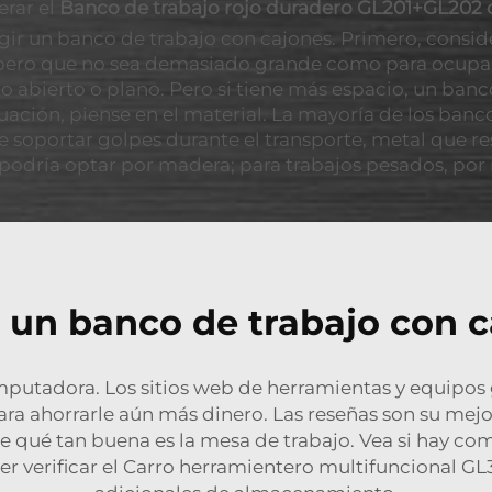
erar el
Banco de trabajo rojo duradero GL201+GL202 
egir un banco de trabajo con cajones. Primero, consi
, pero que no sea demasiado grande como para ocupar 
 abierto o plano. Pero si tiene más espacio, un banc
inuación, piense en el material. La mayoría de los ba
 soportar golpes durante el transporte, metal que re
 podría optar por madera; para trabajos pesados, por
 un banco de trabajo con c
omputadora. Los sitios web de herramientas y equipo
ra ahorrarle aún más dinero. Las reseñas son su mejo
e qué tan buena es la mesa de trabajo. Vea si hay com
r verificar el
Carro herramientero multifuncional GL