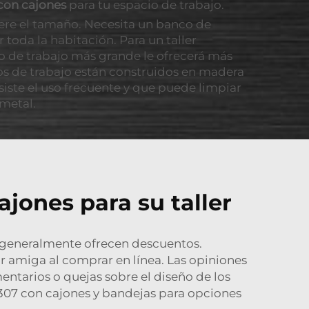
con cajones
para tu espacio de trabajo.
dere el tamaño. Necesita un banco de
toda la habitación. Para un taller
o de trabajo más grande le ofrecerá más
ncos de trabajo están construidos en madera
siste el uso frecuente y que puede limpiar
 metal.
ajones para su taller
s generalmente ofrecen descuentos.
r amiga al comprar en línea. Las opiniones
entarios o quejas sobre el diseño de los
307 con cajones y bandejas
para opciones