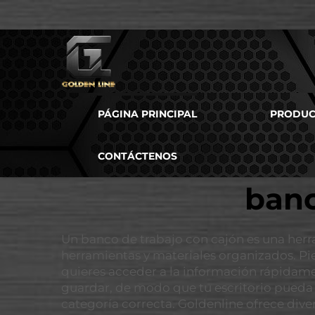
PÁGINA PRINCIPAL
PRODUC
CONTÁCTENOS
banc
Un banco de trabajo con cajón es una herra
herramientas y materiales organizados. Pi
quieres acceder a la información rápidame
guardar, de modo que tu escritorio pueda 
categoría correcta. Goldenline ofrece div