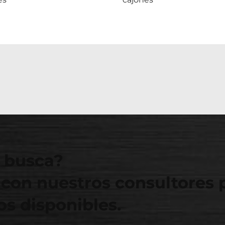
 busca?
con nuestros consultores 
s disponibles.