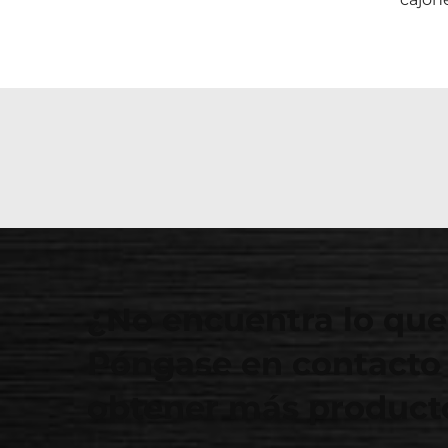
¿No encuentra lo que
Póngase en contacto 
obtener más producto