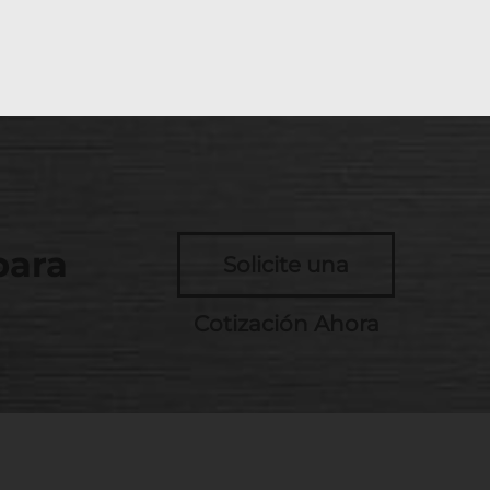
para
Solicite una
Cotización Ahora