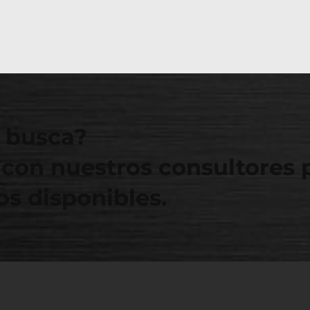
 busca?
con nuestros consultores 
s disponibles.