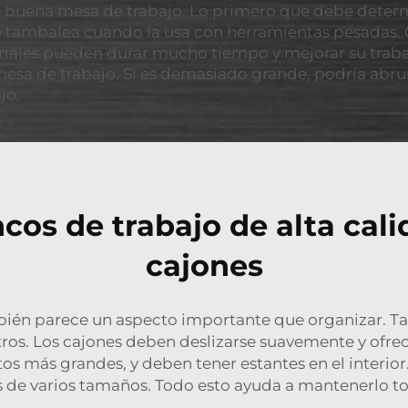
na buena mesa de trabajo. Lo primero que debe determ
e tambalea cuando la usa con herramientas pesadas
eriales pueden durar mucho tiempo y mejorar su traba
esa de trabajo. Si es demasiado grande, podría abru
jo.
cos de trabajo de alta cali
cajones
mbién parece un aspecto importante que organizar. Ta
tros. Los cajones deben deslizarse suavemente y ofre
 más grandes, y deben tener estantes en el interior.
 de varios tamaños. Todo esto ayuda a mantenerlo to