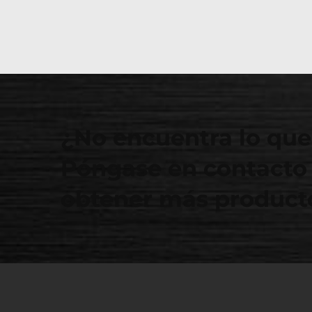
¿No encuentra lo que
Póngase en contacto 
obtener más producto