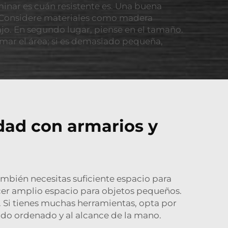
inar es cuán resistente es. Una buena
. Considere materiales como madera
jo. En segundo lugar, piense en el tamaño.
mar el área; si es demasiado pequeña,
dad con armarios y
mbién necesitas suficiente espacio para
cer amplio espacio para objetos pequeños.
 Si tienes muchas herramientas, opta por
do ordenado y al alcance de la mano.