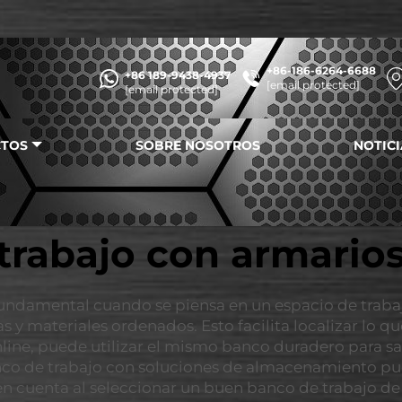
+86-186-6264-6688
+86 189-9438-4937
[email protected]
[email protected]
TOS
SOBRE NOSOTROS
NOTICI
trabajo con armarios
undamental cuando se piensa en un espacio de trabaj
 y materiales ordenados. Esto facilita localizar lo q
line, puede utilizar el mismo banco duradero para sat
co de trabajo con soluciones de almacenamiento pue
n cuenta al seleccionar un buen banco de trabajo de 