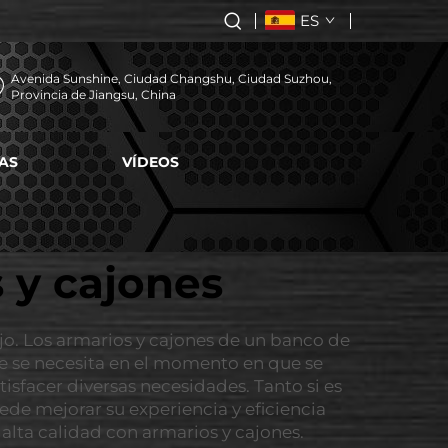
ES
Avenida Sunshine, Ciudad Changshu, Ciudad Suzhou,
Provincia de Jiangsu, China
AS
VÍDEOS
 y cajones
o. Los armarios y cajones de un banco de
ue se necesita en el momento en que se
isfacer diversas necesidades. Tanto si es
de mejorar su experiencia y eficiencia
alta calidad con armarios y cajones.