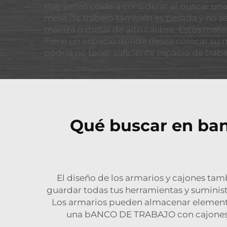
Hay varias cosas a considerar al buscar u
mesa de trabajo también es pesada y no s
maciza o metal de alto calibre. Estos mat
Tiene un espacio donde desea colocar su m
podría no tener suficiente espacio de traba
Qué buscar en ban
El diseño de los armarios y cajones ta
guardar todas tus herramientas y suminis
Los armarios pueden almacenar elementos
una
bANCO DE TRABAJO
con cajones