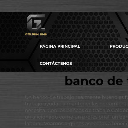
PÁGINA PRINCIPAL
PRODUC
CONTÁCTENOS
banco de 
Un banco de trabajo realmente bueno es f
trabajo ayudan a mantener las herramientas
necesita. Con los bancos de trabajo Golden
un aficionado como un profesional, un ban
laboral. Veamos algunos aspectos a tener e