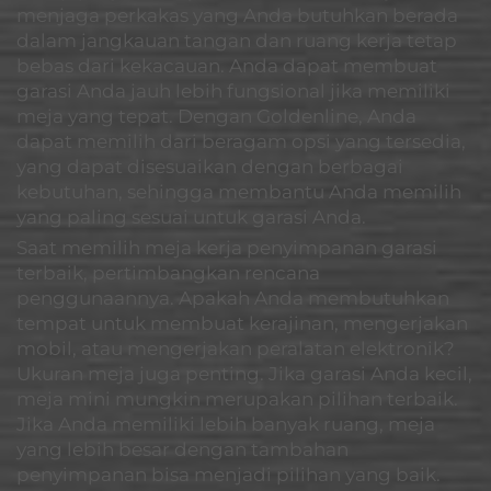
menjaga perkakas yang Anda butuhkan berada
dalam jangkauan tangan dan ruang kerja tetap
bebas dari kekacauan. Anda dapat membuat
garasi Anda jauh lebih fungsional jika memiliki
meja yang tepat. Dengan Goldenline, Anda
dapat memilih dari beragam opsi yang tersedia,
yang dapat disesuaikan dengan berbagai
kebutuhan, sehingga membantu Anda memilih
yang paling sesuai untuk garasi Anda.
Saat memilih meja kerja penyimpanan garasi
terbaik, pertimbangkan rencana
penggunaannya. Apakah Anda membutuhkan
tempat untuk membuat kerajinan, mengerjakan
mobil, atau mengerjakan peralatan elektronik?
Ukuran meja juga penting. Jika garasi Anda kecil,
meja mini mungkin merupakan pilihan terbaik.
Jika Anda memiliki lebih banyak ruang, meja
yang lebih besar dengan tambahan
penyimpanan bisa menjadi pilihan yang baik.