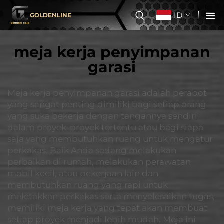
ID
GOLDENLINE
meja kerja penyimpanan
garasi
Meja kerja penyimpanan garasi adalah perabot
yang sangat penting dimiliki bagi setiap orang
yang suka bekerja dengan tangannya sendiri
dalam proyek-proyek tertentu atau bagi siapa
saja yang membutuhkan ruang untuk mengatur
perkakas. Baik Anda sedang melakukan
perbaikan di rumah, melakukan perawatan
mobil kecil, atau pekerjaan lain dan
membutuhkan ruang yang rapi untuk
meletakkan perkakas serta menyelesaikan tugas,
memiliki meja kerja yang tepat akan membuat
setiap proyek menjadi lebih mudah. Meja ini