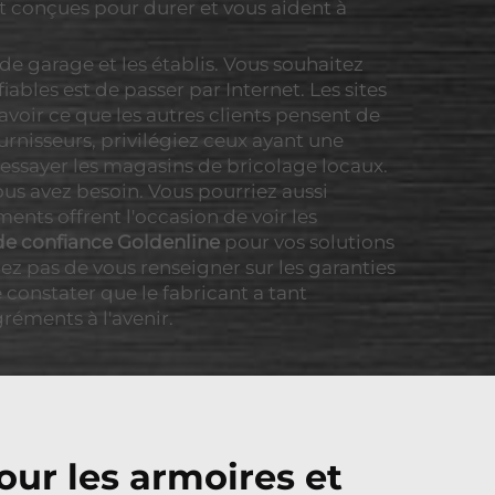
nt conçues pour durer et vous aident à
de garage et les établis. Vous souhaitez
ables est de passer par Internet. Les sites
avoir ce que les autres clients pensent de
ournisseurs, privilégiez ceux ayant une
essayer les magasins de bricolage locaux.
ous avez besoin. Vous pourriez aussi
ents offrent l'occasion de voir les
e confiance Goldenline
pour vos solutions
ez pas de vous renseigner sur les garanties
e constater que le fabricant a tant
gréments à l'avenir.
our les armoires et