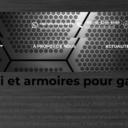
+86-186-6264-6688
+86 189-9438-4937
[email protected]
[email protected]
À PROPOS DE NOUS
ACTUALIT
i et armoires pour g
parfois considérés comme un élément important de mo
projets bricolage à domicile. Un bon établi vous offr
travaux de construction, des réparations ou pour range
r des outils, de la peinture, des vis et bien d'autres 
s concentrer sur ce que vous avez à faire. J'ai utilis