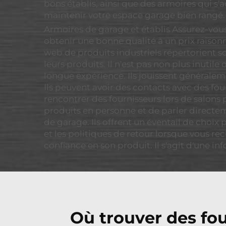
bons établis, ainsi que des armoires qui s
maintenir votre espace garage bien rangé.
Armoires de garage et établis Assurez-vous 
obtenir une bonne qualité à un prix raisonn
web de produits industriels répertorient so
leurs produits. Il n'est pas non plus inutil
longue expérience. Ils jouissent générale
Ils peuvent avoir des contacts avec des fou
rencontrer des fournisseurs lors de salons 
produits en personne et de parler directem
de garage. Ils offrent un éventail de choix
et les politiques de retour lorsque vous rec
confiance en son produit. Il s'agit d'une in
Où trouver des fou