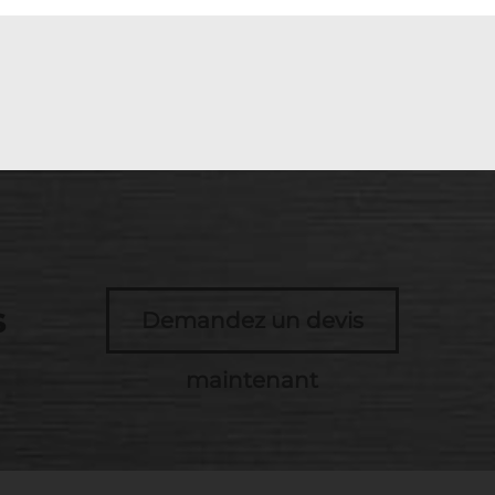
s
Demandez un devis
maintenant