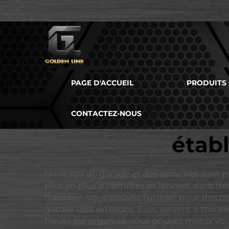
PAGE D'ACCUEIL
PRODUITS
CONTACTEZ-NOUS
établ
Un établi de garage et des armoires sont 
plus en plus d'hommes se lancent dans des 
travailler. Vous pouvez l'utiliser pour des 
garder tout en ordre. Elles servent à stocke
travail est organisé, vous pouvez mieux vou