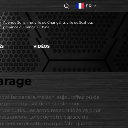
FR
Avenue Sunshine, ville de Changshu, ville de Suzhou,
province du Jiangsu, Chine
ÉS
VIDÉOS
arage
bilier dans la maison, aujourd'hui où de
e un endroit solide et stable pour
r vos outils. Les armoires sont idéales pour
choses encore. Lorsque votre espace de
é Goldenline et cette marque fabrique de