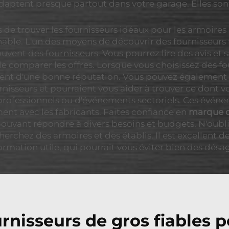
'adaptent presque partout dans votre garage. Elles so
de trouver les fournisseurs idéaux pour les armoires 
able. L'un des moyens de découvrir des fournisseurs fi
uvent des fournisseurs. Vous pourrez lire des avis et s
e de comparer les offres. Lorsque vous choisissez des f
ment d'une bonne réputation. Vous pouvez également 
rnisseurs et pourraient vous aider à trouver ce dont v
professionnels ou d'événements sectoriels. Ces événem
ent avec les fabricants. Faites confiance en
marque d
 pouvant répondre à divers besoins et budgets. N'oubli
herchez des armoires et des établis. Il est excellent d
formation utile, qui pourrait vous éviter bien des désa
rnisseurs de gros fiables p