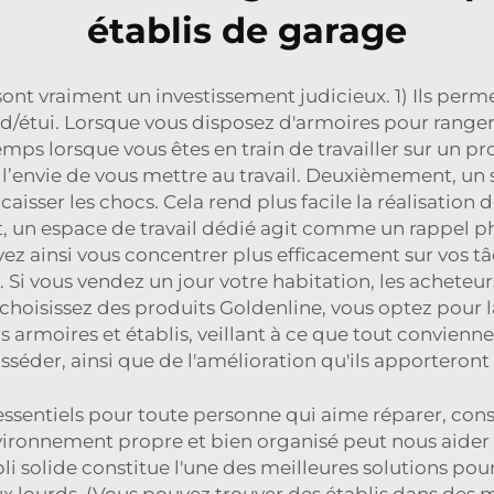
établis de garage
nt vraiment un investissement judicieux. 1) Ils permet
/étui. Lorsque vous disposez d'armoires pour ranger v
temps lorsque vous êtes en train de travailler sur un pr
 l’envie de vous mettre au travail. Deuxièmement, un s
caisser les chocs. Cela rend plus facile la réalisatio
t, un espace de travail dédié agit comme un rappel p
vez ainsi vous concentrer plus efficacement sur vos t
. Si vous vendez un jour votre habitation, les acheteu
choisissez des produits Goldenline, vous optez pour la
s armoires et établis, veillant à ce que tout convienn
osséder, ainsi que de l'amélioration qu'ils apporteront 
essentiels pour toute personne qui aime réparer, cons
 environnement propre et bien organisé peut nous aide
abli solide constitue l'une des meilleures solutions po
aux lourds. (Vous pouvez trouver des établis dans d