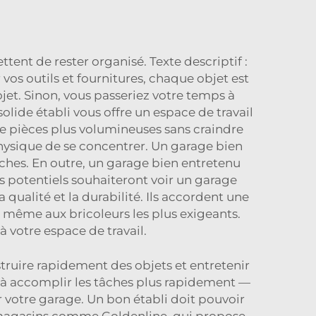
tent de rester organisé. Texte descriptif :
os outils et fournitures, chaque objet est
ojet. Sinon, vous passeriez votre temps à
olide établi vous offre un espace de travail
n de pièces plus volumineuses sans craindre
hysique de se concentrer. Un garage bien
âches. En outre, un garage bien entretenu
rs potentiels souhaiteront voir un garage
 qualité et la durabilité. Ils accordent une
e même aux bricoleurs les plus exigeants.
à votre espace de travail.
truire rapidement des objets et entretenir
r à accomplir les tâches plus rapidement —
ur votre garage. Un bon établi doit pouvoir
es magasins comme Goldenline, qui propose