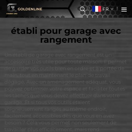
FR
GOLDENLINE
établi pour garage avec
rangement
Un établi de garage avec rangement est un
accessoire très utile pour toute maison. Il permet
de garder vos outils bien en ordre et à portée de
main, tout en maintenant le plan de travail
dégagé. Avec un aménagement adéquat, vous
pouvez optimiser votre espace et faciliter toutes
les tâches que vous devez effectuer dans votre
garage. Et si tous vos outils étaient
soigneusement rangés au même endroit,
facilement accessibles dès que vous en avez
besoin ? Cela vous permet non seulement de
travailler plus efficacement, mais rend