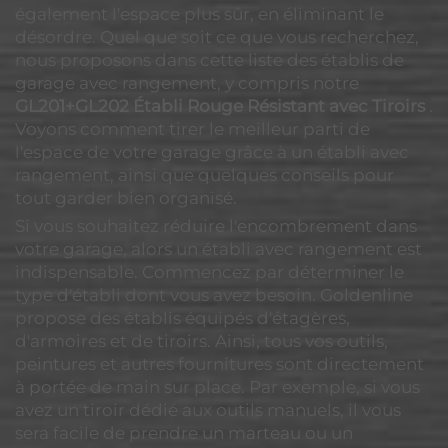
également l'espace plus sûr, en éliminant le
désordre. Quel que soit ce que vous recherchez,
nous proposons dans cette liste des établis de
garage avec rangement, y compris notre
GL201+GL202 Établi Rouge Résistant avec Tiroirs
.
Voyons comment tirer le meilleur parti de
l'espace de votre garage grâce à un établi avec
rangement, ainsi que quelques conseils pour
tout garder bien organisé.
Si vous souhaitez réduire l'encombrement dans
votre garage, alors un établi avec rangement est
indispensable. Commencez par déterminer le
type d'établi dont vous avez besoin. Goldenline
propose des établis équipés d'étagères,
d'armoires et de tiroirs. Ainsi, tous vos outils,
peintures et autres fournitures sont directement
à portée de main sur place. Par exemple, si vous
avez un tiroir dédié aux outils manuels, il vous
sera facile de prendre un marteau ou un