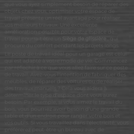
que vous ayez simplement besoin de réparer des
objets chez vous, optimiser votre espace de
travail présente un réel avantage pour réaliser
vos meilleurs travaux. Une excellente
amélioration possible pour votre espace de
travail pourrait être un
Siège de glissière
, qui
procure du confort pendant les projets longs.
Le poste de travail idéal pour un garage est celui
qui est adapté à votre mode de vie. Commencez
par réfléchir à ce que vous allez faire sur ce poste
de travail. Avez-vous l'intention de fabriquer des
meubles, de réparer des voitures ou de réaliser
des travaux manuels ? Cela vous aidera à
déterminer le type d'espace dont vous aurez
besoin. Par exemple, si vous aimez le travail du
bois, vous pourriez avoir besoin d'une grande
table et d'un endroit pour ranger votre bois et
vos outils. Si vous travaillez dans l'électricité, vous
préférerez peut-être un bureau avec de