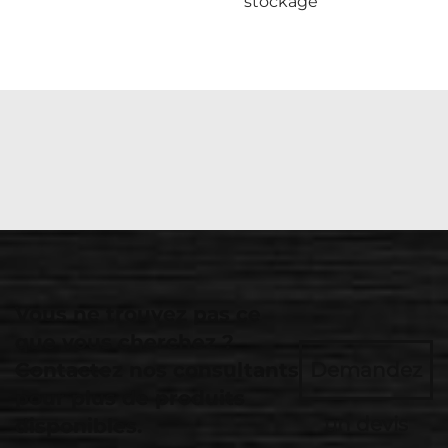
stockage
Vous ne trouvez pas ce
que vous cherchez ?
Contactez nos consultants
Demandez
pour plus de produits
un devis
disponibles.