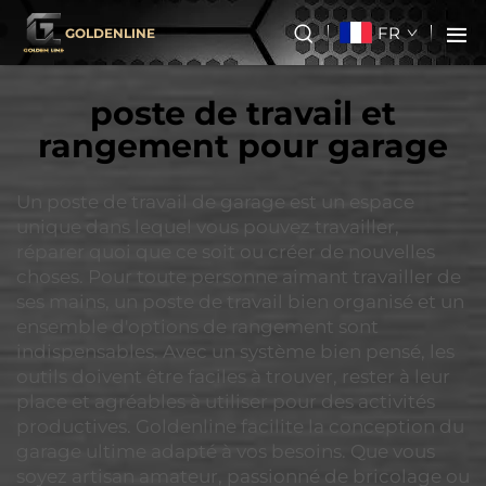
FR
GOLDENLINE
poste de travail et
rangement pour garage
Un poste de travail de garage est un espace
unique dans lequel vous pouvez travailler,
réparer quoi que ce soit ou créer de nouvelles
choses. Pour toute personne aimant travailler de
ses mains, un poste de travail bien organisé et un
ensemble d'options de rangement sont
indispensables. Avec un système bien pensé, les
outils doivent être faciles à trouver, rester à leur
place et agréables à utiliser pour des activités
productives. Goldenline facilite la conception du
garage ultime adapté à vos besoins. Que vous
soyez artisan amateur, passionné de bricolage ou