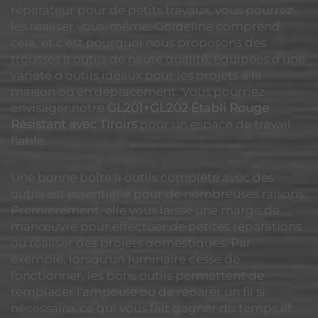
réparateur pour de petits travaux, vous pourrez
les réaliser vous-même. Goldeline comprend
cela, et c'est pourquoi nous proposons des
trousses à outils de haute qualité, équipées d'une
variété d'outils idéaux pour les projets à la
maison ou en déplacement. Vous pourriez
envisager notre
GL201+GL202 Établi Rouge
Résistant avec Tiroirs
pour un espace de travail
fiable.
Une bonne boîte à outils complète avec des
outils est essentielle pour de nombreuses raisons.
Premièrement, elle vous laisse une marge de
manœuvre pour effectuer de petites réparations
ou réaliser des projets domestiques. Par
exemple, lorsqu'un luminaire cesse de
fonctionner, les bons outils permettent de
remplacer l'ampoule ou de réparer un fil si
nécessaire, ce qui vous fait gagner du temps et