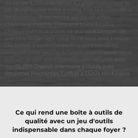
de l'argent. Deuxièmement, l'organisation est la
clé d'une bonne boîte à outils. Fini le fouillis dans
les tiroirs ou la recherche parmi un amas
chaotique d'outils. Dans une boîte à outils,
chaque outil a sa place, ce qui vous permet de
prendre facilement celui dont vous avez besoin.
Les boîtes à outils Goldenline sont robustes,
conçues pour résister à l'usure quotidienne. Vous
pouvez ranger vos outils en toute sécurité avec
nos
GL2101 Chariot d'Armoire à Outils avec
Roulettes Pivotantes, Coffret à Outils Modulable
.
Ce qui rend une boîte à outils de
qualité avec un jeu d'outils
indispensable dans chaque foyer ?