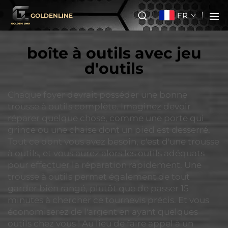
FR
GOLDENLINE
boîte à outils avec jeu
d'outils
Chaque foyer devrait posséder une bonne
trousse à outils complète. Imaginez devoir
réparer quelque chose, comme une porte qui
grince ou une chaise dont un pied est desserré.
Tout ce dont vous avez besoin, c'est d'une trousse
à outils, et vous aurez alors les outils adéquats
pour effectuer la réparation rapidement. Une
trousse à outils permet également de tout
garder bien rangé, plutôt que de passer 15
minutes à chercher ce tournevis précis. Et vous
économiserez de l'argent en ayant quelques
outils chez vous ! Au lieu de faire appel à un