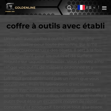
FR
GOLDENLINE
coffre à outils avec établi
Un établi avec coffre à outils est un meuble
indispensable pour toute personne qui aime
bricoler ou construire des objets. Il sert à la fois
de rangement pour les outils et de surface
robuste sur laquelle travailler. Vous pouvez ainsi
ranger vos outils de manière ordonnée et y
accéder facilement lors de vos projets. Golden
Lift n'est probablement pas un nom que vous
connaissez, mais ils fabriquent d'excellents
établis avec coffre à outils, ce qui garantit qu'il
est solide. Pour beaucoup, un établi avec coffre à
outils peut être un excellent moyen de rester
concentré et productif. Lorsque tout a sa place,