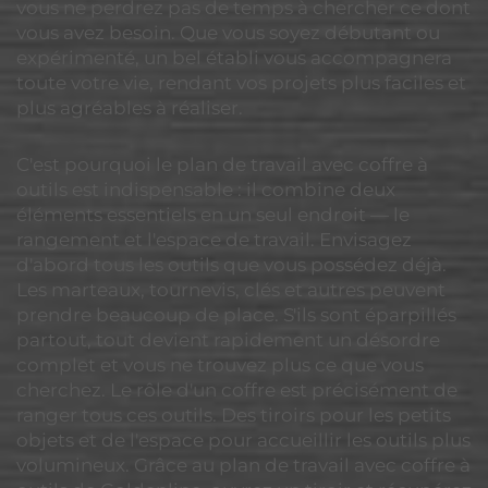
vous ne perdrez pas de temps à chercher ce dont
vous avez besoin. Que vous soyez débutant ou
expérimenté, un bel établi vous accompagnera
toute votre vie, rendant vos projets plus faciles et
plus agréables à réaliser.
C'est pourquoi le plan de travail avec coffre à
outils est indispensable : il combine deux
éléments essentiels en un seul endroit — le
rangement et l'espace de travail. Envisagez
d'abord tous les outils que vous possédez déjà.
Les marteaux, tournevis, clés et autres peuvent
prendre beaucoup de place. S'ils sont éparpillés
partout, tout devient rapidement un désordre
complet et vous ne trouvez plus ce que vous
cherchez. Le rôle d'un coffre est précisément de
ranger tous ces outils. Des tiroirs pour les petits
objets et de l'espace pour accueillir les outils plus
volumineux. Grâce au plan de travail avec coffre à