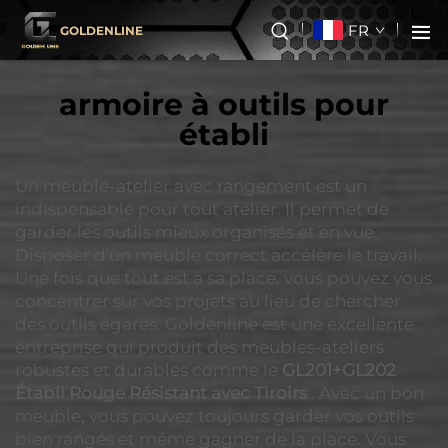
FR
GOLDENLINE
armoire à outils pour
établi
Un meuble-atelier avec rangement est un
indispensable pour tout atelier. Il permet de
garder les outils mieux organisés et en vue.
Disposer d'un meuble correct accélère le travail.
Une fois que tout est à sa place, vous pouvez vous
concentrer sur vos projets au lieu de chercher
des outils égarés. Goldenline est une excellente
entreprise qui produit des meubles-ateliers
robustes et durables comme le
GL201+GL202
Établi Rouge Résistant avec Tiroirs
. Avec un bon
meuble, vous pouvez toujours garder vos outils
bien rangés et même gagner de la place. Vous