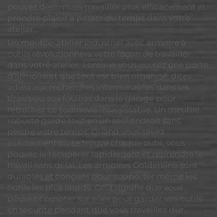
pouvez désormais travailler plus efficacement et
prendre plaisir à passer du temps dans votre
atelier.
Un meuble-atelier industriel avec armoire à
outils révolutionnera votre façon de travailler
dans votre atelier. Lorsque vous ouvrez une porte
d'armoire et que tout est bien organisé, dites
adieu aux recherches interminables dans les
tiroirs ou aux fouilles dans le garage pour
retrouver ce tournevis insaisissable. Un meuble
robuste garde tout en un seul endroit sans
perdre votre temps. Quand vous savez
exactement où se trouve chaque outil, vous
pouvez le récupérer rapidement et reprendre le
travail sans délai. Les armoires Goldenline sont
durables et conçues pour supporter même les
outils les plus lourds. Cela signifie que vous
pouvez compter sur elles pour garder vos outils
en sécurité pendant que vous travaillez dur.