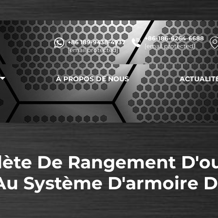
+86-186-6264-6688
+86 189-9438-4937
[email protected]
[email protected]
À PROPOS DE NOUS
ACTUALIT
lète De Rangement D'out
Au Système D'armoire D