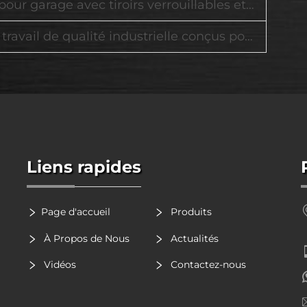
e avec tiroirs verrouillables et roues à roulement fluide
lité industrielle conçus pour les garages et ateliers modernes
Liens rapides
Page d'accueil
Produits
À Propos de Nous
Actualités
Vidéos
Contactez-nous