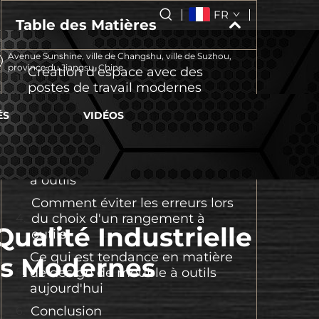
FR
Table des Matières
Avenue Sunshine, ville de Changshu, ville de Suzhou,
province du Jiangsu, Chine
Création d'espace avec des
postes de travail modernes
Quelles sont les principales
ÉS
VIDÉOS
caractéristiques des postes de
travail industriels robustes
Comment choisir le bon meuble
à outils
Comment éviter les erreurs lors
du choix d'un rangement à
ualité Industrielle
outils
Ce qui est tendance en matière
rs Modernes
de design de meuble à outils
aujourd'hui
Conclusion