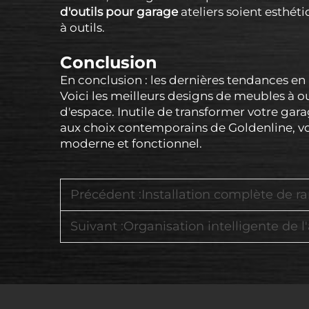
d'outils pour garage
ateliers soient esthéti
à outils.
Conclusion
En conclusion : les dernières tendances en
Voici les meilleurs designs de meubles à out
d'espace. Inutile de transformer votre gar
aux choix contemporains de Goldenline, vo
moderne et fonctionnel.
Précédent :
Installation complète de rangement d'outils, 
Suivant :
Organisation intelligente de l'atelier avec des 