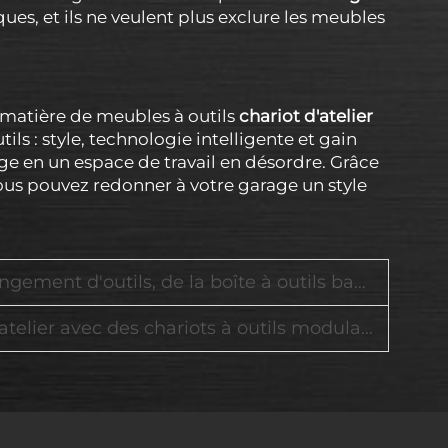
ques, et ils ne veulent plus exclure les meubles
 matière de meubles à outils
chariot d'atelier
ils : style, technologie intelligente et gain
age en un espace de travail en désordre. Grâce
us pouvez redonner à votre garage un style
de la boîte à outils basique au système d'armoire d'atelier complet
chariots à outils modulaires et des systèmes de stockage robustes