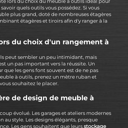
te lors du choix du meuble à outils idéal pour
 savoir quels outils vous possédez. Si vous
uble plus grand, doté de nombreuses étagères
mbinant étagères et tiroirs afin d'y ranger à la
.
lors du choix d'un rangement à
ls peut sembler un peu intimidant, mais
 est un pas important vers la réussite. Un
eur que les gens font souvent est de ne pas
euble à outils, prenez un mètre ruban et
vous souhaitez le placer.
ère de design de meuble à
coup évolué. Les garages et ateliers modernes
 au style. Les designs élégants, presque
ance. Les gens souhaitent que leurs
stockage