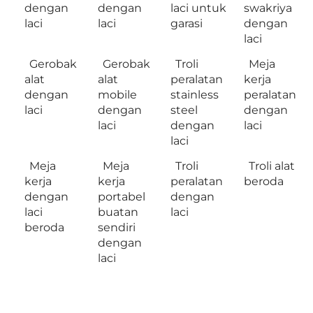
dengan
dengan
laci untuk
swakriya
laci
laci
garasi
dengan
laci
Gerobak
Gerobak
Troli
Meja
alat
alat
peralatan
kerja
dengan
mobile
stainless
peralatan
laci
dengan
steel
dengan
laci
dengan
laci
laci
Meja
Meja
Troli
Troli alat
kerja
kerja
peralatan
beroda
dengan
portabel
dengan
laci
buatan
laci
beroda
sendiri
dengan
laci