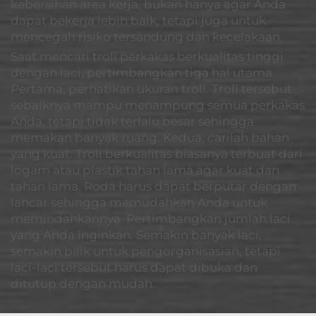
kebersihan area kerja, bukan hanya agar Anda
dapat bekerja lebih baik, tetapi juga untuk
mencegah risiko tersandung dan kecelakaan.
Saat mencari troli perkakas berkualitas tinggi
dengan laci, pertimbangkan tiga hal utama.
Pertama, perhatikan ukuran troli. Troli tersebut
sebaiknya mampu menampung semua perkakas
Anda, tetapi tidak terlalu besar sehingga
memakan banyak ruang. Kedua, carilah bahan
yang kuat. Troli berkualitas biasanya terbuat dari
logam atau plastik tahan lama agar kuat dan
tahan lama. Roda harus dapat berputar dengan
lancar sehingga memudahkan Anda untuk
memindahkannya. Pertimbangkan jumlah laci
yang Anda inginkan. Semakin banyak laci,
semakin baik untuk pengorganisasian, tetapi
laci-laci tersebut harus dapat dibuka dan
ditutup dengan mudah.