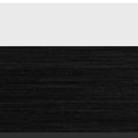
Tidak menemukan yang
Anda cari?
Hubungi konsultan kami
Minta
untuk produk lainnya
Penawaran
yang tersedia.
Sekarang