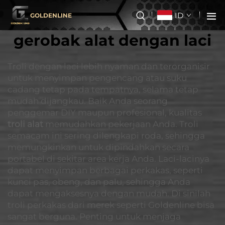
ID
GOLDENLINE
gerobak alat dengan laci
Troli dengan laci lebih nyaman dan terorganisir
untuk menyimpan pengencang atau suku
cadang tetap pada tempatnya, selama tetap
mudah dijangkau. Baik Anda seorang
penggemar DIY maupun profesional, kualitas
troli alat
memudahkan pekerjaan Anda. Troli
semacam ini sering dilengkapi roda, sehingga
memungkinkan untuk dipindahkan secara
portabel di sekitar area kerja Anda. Laci-lacinya
dapat menyimpan berbagai perkakas, seperti
kunci pas, obeng, dan palu, sehingga Anda
dapat mengaksesnya dengan mudah. Di sinilah
troli perkakas dari merek seperti Goldenline bisa
sangat berguna. Penting untuk menjaga