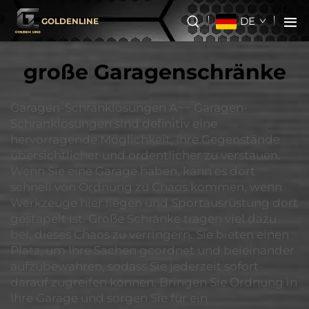
DE
GOLDENLINE
große Garagenschränke
Garagen-Schranklösungen A~~ Garagen-
Schranklösungen sind definitiv eine
hervorragende Möglichkeit, Ihre Gegenstände
übersichtlicher und ordentlicher zu verstauen.
Wenn Sie eine Garage haben, kann es dort
schnell von Ordnung zu Chaos kommen, wenn
Werkzeuge hier liegen und Sportausrüstung dort
gestapelt ist. Große Schränke tragen viel dazu
bei, dieses Chaos zu verringern. Sie bieten einen
Platz, um Ihre Sachen geordnet und beieinander
aufzubewahren, sodass Sie jederzeit sofort
darauf zugreifen können. Bringen Sie Ordnung in
Ihre Garage und sorgen Sie für ein