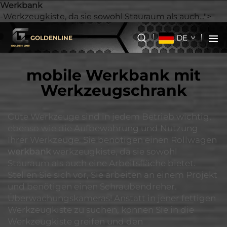
Werkbank
-Werkzeugkiste, da sie sowohl Stauraum als auch...">
DE
GOLDENLINE
mobile Werkbank mit
Werkzeugschrank
Gute Werkzeuge sind in jedem Betrieb wichtig,
ebenso wie die Aufbewahrung und Nutzung
Ihrer Werkzeuge. Sie benötigen einen Rollwagen
werkbank
werkzeugkiste, da sie sowohl
Stauraum als auch eine Arbeitsfläche bietet.
Stellen Sie sich vor, Sie arbeiten an einem Projekt
und benötigen einen Schraubendreher.
Überwachungskameras! Anstatt in jener fettigen
Werkzeugkiste zu suchen, können Sie in die
Werkzeugkiste greifen und den