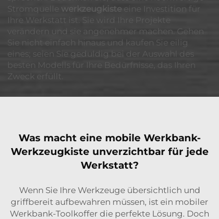
Stromquelle
werkzeugkiste
eine Investition für
Ihre Werkstatt ist. Sie wird Ihre Projekte
verändern und sie angenehmer machen. Gehen
Sie nicht einfach hinaus und kaufen Sie eilig
eines; seien Sie geduldig bei der Auswahl des
besten Modells für Ihre Bedürfnisse, das Ihren
Zweck erfüllt.
Was macht eine mobile Werkbank-
Werkzeugkiste unverzichtbar für jede
Werkstatt?
Wenn Sie Ihre Werkzeuge übersichtlich und
griffbereit aufbewahren müssen, ist ein mobiler
Werkbank-Toolkoffer die perfekte Lösung. Doch