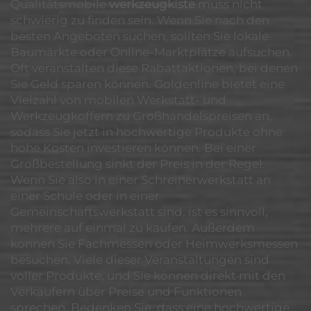
Qualitätsmobile
werkzeugkiste
muss nicht
schwierig zu finden sein. Wenn Sie nach den
besten Angeboten suchen, sollten Sie lokale
Baumärkte oder Online-Marktplätze aufsuchen.
Oft veranstalten diese Rabattaktionen, bei denen
Sie Geld sparen können. Goldenline bietet eine
Vielzahl von mobilen Werkstatt- und
Werkzeugkoffern zu Großhandelspreisen an,
sodass Sie jetzt in hochwertige Produkte ohne
hohe Kosten investieren können. Bei einer
Großbestellung sinkt der Preis in der Regel.
Wenn Sie also in einer Schreinerwerkstatt an
einer Schule oder in einer
Gemeinschaftswerkstatt sind, ist es sinnvoll,
mehrere auf einmal zu kaufen. Außerdem
können Sie Fachmessen oder Heimwerksmessen
besuchen. Viele dieser Veranstaltungen sind
voller Produkte, und Sie können direkt mit den
Verkäufern über Preise und Funktionen
sprechen. Bedenken Sie, dass eine hochwertige