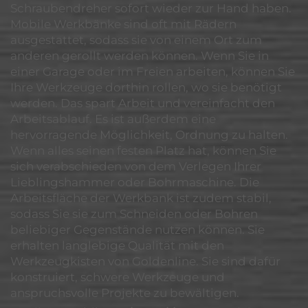
Schraubendreher sofort wieder zur Hand haben.
Mobile Werkbänke sind oft mit Rädern
ausgestattet, sodass sie von einem Ort zum
anderen gerollt werden können. Wenn Sie in
einer Garage oder im Freien arbeiten, können Sie
Ihre Werkzeuge dorthin rollen, wo sie benötigt
werden. Das spart Arbeit und vereinfacht den
Arbeitsablauf. Es ist außerdem eine
hervorragende Möglichkeit, Ordnung zu halten.
Wenn alles seinen festen Platz hat, können Sie
sich verabschieden von dem Verlegen Ihrer
Lieblingshammer oder Bohrmaschine. Die
Arbeitsfläche der Werkbank ist zudem stabil,
sodass Sie sie zum Schneiden oder Bohren
beliebiger Gegenstände nutzen können. Sie
erhalten langlebige Qualität mit den
Werkzeugkisten von Goldenline. Sie sind dafür
konstruiert, schwere Werkzeuge und
anspruchsvolle Projekte zu bewältigen.