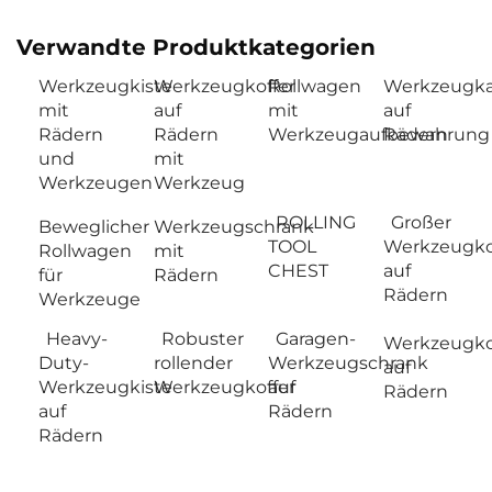
Verwandte Produktkategorien
Werkzeugkiste
Werkzeugkoffer
Rollwagen
Werkzeugk
mit
auf
mit
auf
Rädern
Rädern
Werkzeugaufbewahrung
Rädern
und
mit
Werkzeugen
Werkzeug
ROLLING
Großer
Beweglicher
Werkzeugschrank
TOOL
Werkzeugko
Rollwagen
mit
CHEST
auf
für
Rädern
Rädern
Werkzeuge
Heavy-
Robuster
Garagen-
Werkzeugko
Duty-
rollender
Werkzeugschrank
auf
Werkzeugkiste
Werkzeugkoffer
auf
Rädern
auf
Rädern
Rädern