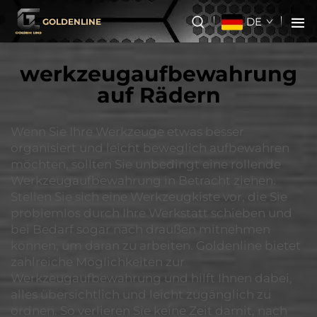
DE
GOLDENLINE
werkzeugaufbewahrung
auf Rädern
Wenn Sie Ihre Werkzeuge etwas besser
organisiert und leicht beweglich aufbewahren
möchten, sollten Sie unbedingt eine rollende
Werkzeugaufbewahrung in Betracht ziehen.
Stellen Sie sich eine Werkzeugkiste vor, die Sie
problemlos durch Ihre Werkstatt schieben und
bei Bedarf sogar nach draußen mitnehmen
können, um daran zu arbeiten. Goldenline bietet
zahlreiche Möglichkeiten zur
Werkzeugaufbewahrung und hilft Ihnen dabei,
alles übersichtlich und leicht zugänglich zu
ordnen. So verlieren Sie keine Zeit damit, nach