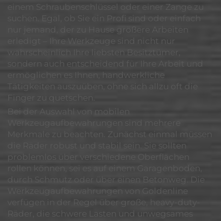
einem Schraubenschlüssel oder einer Zange zu
suchen. Egal, ob Sie ein Profi sind oder einfach
nur jemand, der zu Hause größere Arbeiten
erledigt – Ihre Werkzeuge sind nicht nur
wahrscheinlich Ihre liebsten Besitztümer,
sondern auch entscheidend für Ihre Arbeit und
ermöglichen es Ihnen, handwerkliche
Tätigkeiten auszuüben, ohne sich allzu oft die
Finger zu quetschen.
Bei der Auswahl von mobilen
Werkzeugaufbewahrungen sind mehrere
Merkmale zu beachten. Zunächst einmal müssen
die Räder robust und stabil sein. Sie sollten
problemlos über verschiedene Oberflächen
rollen können, sei es auf einem Garagenboden,
durch Schmutz oder über einen Betonweg. Die
Werkzeugaufbewahrungen von Goldenline
verfügen in der Regel über große, heavy-duty-
Räder, die schwere Lasten und unwegsames