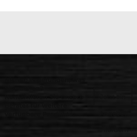
Nicht das gefunden, was
Sie suchen?
Kontaktieren Sie unsere
Jetzt ein
Berater für weitere
Angebot
verfügbare Produkte.
anfordern