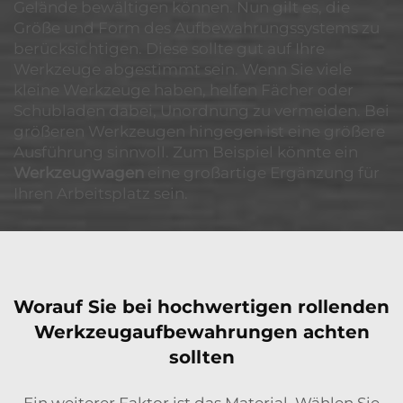
Gelände bewältigen können. Nun gilt es, die
Größe und Form des Aufbewahrungssystems zu
berücksichtigen. Diese sollte gut auf Ihre
Werkzeuge abgestimmt sein. Wenn Sie viele
kleine Werkzeuge haben, helfen Fächer oder
Schubladen dabei, Unordnung zu vermeiden. Bei
größeren Werkzeugen hingegen ist eine größere
Ausführung sinnvoll. Zum Beispiel könnte ein
Werkzeugwagen
eine großartige Ergänzung für
Ihren Arbeitsplatz sein.
Worauf Sie bei hochwertigen rollenden
Werkzeugaufbewahrungen achten
sollten