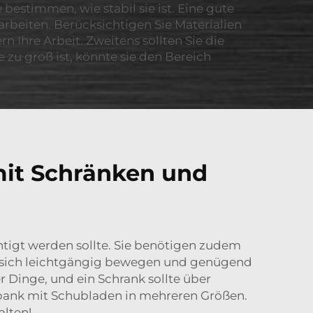
estimmen, wie stabil sie ist. Eine gute
beiten. Berücksichtigen Sie Materialien
n Ihre Arbeit. Zweitens sollten Sie die
zu groß ist, könnte sie den Bereich
it Schränken und
htigt werden sollte. Sie benötigen zudem
en sich leichtgängig bewegen und genügend
 Dinge, und ein Schrank sollte über
bank
mit Schubladen in mehreren Größen.
alten!