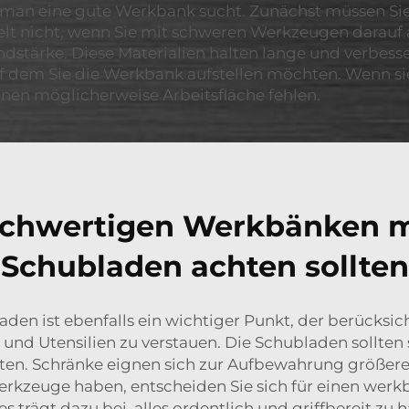
an eine gute Werkbank sucht. Zunächst müssen Sie b
 nicht, wenn Sie mit schweren Werkzeugen darauf ar
dstärke. Diese Materialien halten lange und verbesser
f dem Sie die Werkbank aufstellen möchten. Wenn sie 
Ihnen möglicherweise Arbeitsfläche fehlen.
hochwertigen Werkbänken m
Schubladen achten sollten
den ist ebenfalls ein wichtiger Punkt, der berücksic
e und Utensilien zu verstauen. Die Schubladen sollt
en. Schränke eignen sich zur Aufbewahrung größerer
rkzeuge haben, entscheiden Sie sich für einen
werk
ies trägt dazu bei, alles ordentlich und griffbereit zu h