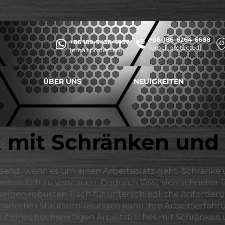
+86-186-6264-6688
+86 189-9438-4937
[email protected]
[email protected]
ÜBER UNS
NEUIGKEITEN
k mit Schränken und
heidend, wenn es um einen Arbeitsplatz geht. Schränk
dentlich zu verstauen. Dadurch lässt sich schneller 
selben robusten Tisch für unterschiedliche Anforder
tegrierten Stauraumlösungen kann Ihre Arbeitserfahru
auf eines hochwertigen Arbeitstisches mit Schränken