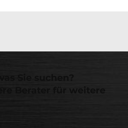
was Sie suchen?
re Berater für weitere