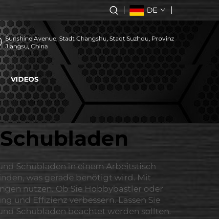
DE
Sunshine Avenue, Stadt Changshu, Stadt Suzhou, Provinz
Jiangsu, China
VIDEOS
 Schubladen
e und Schubladen in einem Arbeitstisch
finden, was gerade benötigt wird. Mit
ungen nutzen. Ob Sie Hobbybastler oder
ng und Effizienz verbessern. Lassen Sie
 und Schubladen beachtet werden sollten.