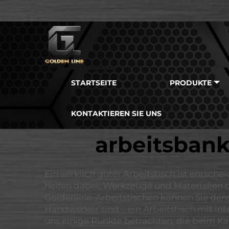
STARTSEITE
PRODUKTE
KONTAKTIEREN SIE UNS
arbeitsban
Ein wirklich guter Arbeitstisch ist entsc
helfen dabei, Werkzeuge und Materialien or
Goldenline-Arbeitstischen können Sie den
Handwerker sind – ein Arbeitstisch mit in
uns einige Punkte betrachten, die beim K