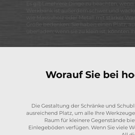
Es gibt mehrere Dinge zu beachten, wenn m
Werkbank ist außerdem schwer und wackelt
wie Massivholz oder Metall mit starker Wan
Größe bedenken. Sie haben einen Platz, au
überladen; wenn sie zu klein ist, könnten 
Worauf Sie bei 
Die Gestaltung der Schränke und Schubla
ausreichend Platz, um alle Ihre Werkzeug
Raum für kleinere Gegenstände biet
Einlegeböden verfügen. Wenn Sie viele We
All d